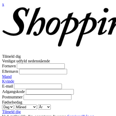
x
Tilmeld dig
Venligst udfyld nedenstående
Fornavn
Efternavn
Mand
Kvinde
E-mail
Adgangskode
Postnummer
Fødselsedag
Tilmeld dig