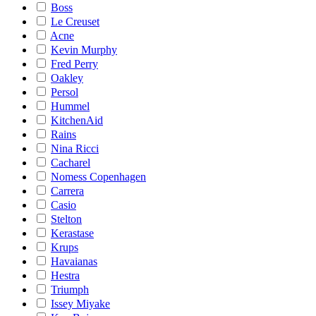
Boss
Le Creuset
Acne
Kevin Murphy
Fred Perry
Oakley
Persol
Hummel
KitchenAid
Rains
Nina Ricci
Cacharel
Nomess Copenhagen
Carrera
Casio
Stelton
Kerastase
Krups
Havaianas
Hestra
Triumph
Issey Miyake