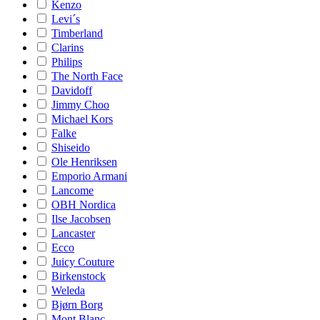
Kenzo
Levi´s
Timberland
Clarins
Philips
The North Face
Davidoff
Jimmy Choo
Michael Kors
Falke
Shiseido
Ole Henriksen
Emporio Armani
Lancome
OBH Nordica
Ilse Jacobsen
Lancaster
Ecco
Juicy Couture
Birkenstock
Weleda
Bjørn Borg
Mont Blanc