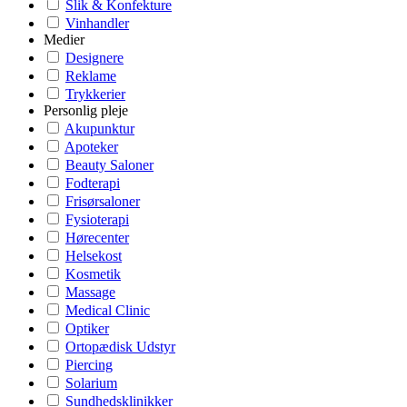
Slik & Konfekture
Vinhandler
Medier
Designere
Reklame
Trykkerier
Personlig pleje
Akupunktur
Apoteker
Beauty Saloner
Fodterapi
Frisørsaloner
Fysioterapi
Hørecenter
Helsekost
Kosmetik
Massage
Medical Clinic
Optiker
Ortopædisk Udstyr
Piercing
Solarium
Sundhedsklinikker