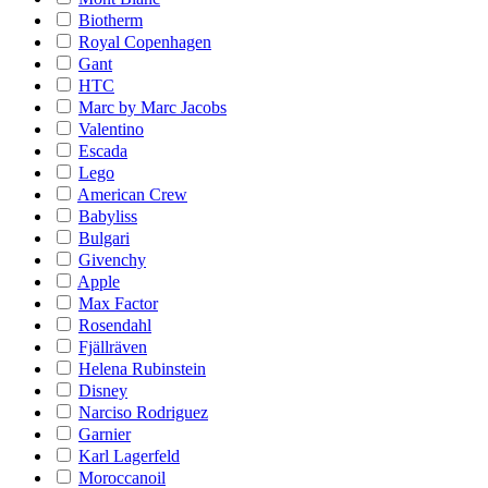
Biotherm
Royal Copenhagen
Gant
HTC
Marc by Marc Jacobs
Valentino
Escada
Lego
American Crew
Babyliss
Bulgari
Givenchy
Apple
Max Factor
Rosendahl
Fjällräven
Helena Rubinstein
Disney
Narciso Rodriguez
Garnier
Karl Lagerfeld
Moroccanoil