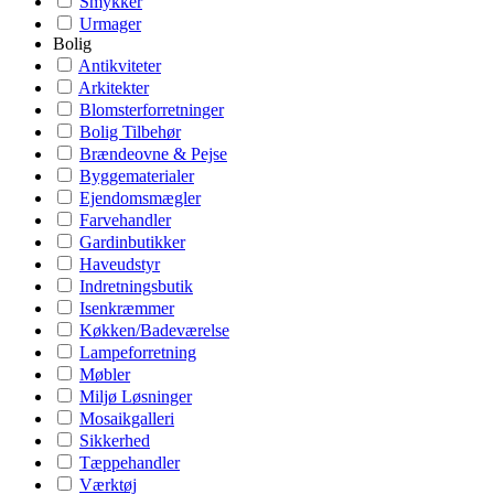
Smykker
Urmager
Bolig
Antikviteter
Arkitekter
Blomsterforretninger
Bolig Tilbehør
Brændeovne & Pejse
Byggematerialer
Ejendomsmægler
Farvehandler
Gardinbutikker
Haveudstyr
Indretningsbutik
Isenkræmmer
Køkken/Badeværelse
Lampeforretning
Møbler
Miljø Løsninger
Mosaikgalleri
Sikkerhed
Tæppehandler
Værktøj