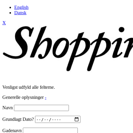
English
Dansk
X
Venligst udfyld alle felterne.
Generelle oplysninger
-
Navn
Grundlagt Dato?
Gadenavn