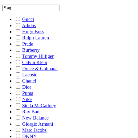
Gucci
Adidas
Hugo Boss
Ralph Lauren
Prada
Burberry
Tommy Hilfiger
Calvin Klein
Dolce & Gabbana
Lacoste
Chanel
Dior
Puma
Nike
Stella McCartney
Ray Ban
New Balance
Giorgio Armani
Marc Jacobs
DKNY