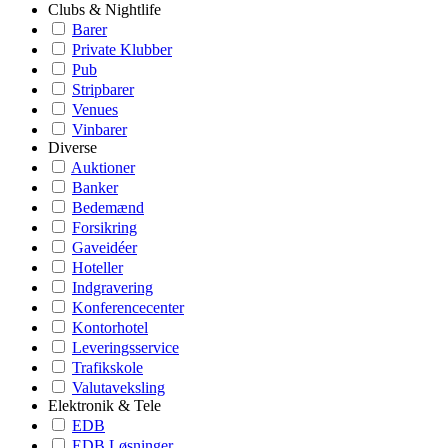
Clubs & Nightlife
Barer
Private Klubber
Pub
Stripbarer
Venues
Vinbarer
Diverse
Auktioner
Banker
Bedemænd
Forsikring
Gaveidéer
Hoteller
Indgravering
Konferencecenter
Kontorhotel
Leveringsservice
Trafikskole
Valutaveksling
Elektronik & Tele
EDB
EDB Løsninger