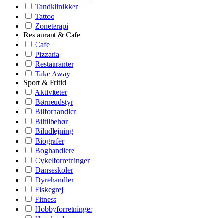
Tandklinikker
Tattoo
Zoneterapi
Restaurant & Cafe
Cafe
Pizzaria
Restauranter
Take Away
Sport & Fritid
Aktiviteter
Børneudstyr
Bilforhandler
Biltilbehør
Biludlejning
Biografer
Boghandlere
Cykelforretninger
Danseskoler
Dyrehandler
Fiskegrej
Fitness
Hobbyforretninger