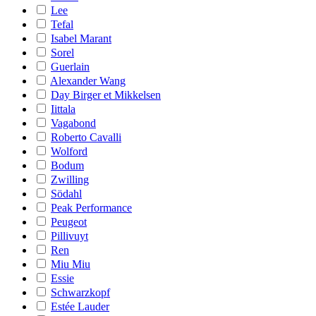
Lee
Tefal
Isabel Marant
Sorel
Guerlain
Alexander Wang
Day Birger et Mikkelsen
Iittala
Vagabond
Roberto Cavalli
Wolford
Bodum
Zwilling
Södahl
Peak Performance
Peugeot
Pillivuyt
Ren
Miu Miu
Essie
Schwarzkopf
Estée Lauder