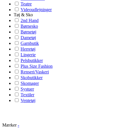
Teatre
Videoudlejninger
Tøj & Sko
2nd Hand
Børnesko
Børnetøj
Dametøj
Garnbutik
Herretøj
Lingerie
Pelsbutikker
Plus Size Fashion
Renseri/Vaskeri
Skobutikker
Skomager
Systuer
Textiler
Ventetøj
Mærker
-