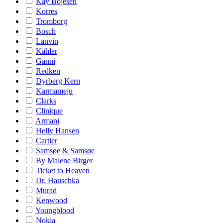
Kay Bojesen
Korres
Tromborg
Bosch
Lanvin
Kähler
Ganni
Redken
Dyrberg Kern
Karmameju
Clarks
Clinique
Armani
Helly Hansen
Cartier
Samsøe & Samsøe
By Malene Birger
Ticket to Heaven
Dr. Hauschka
Murad
Kenwood
Youngblood
Nokia