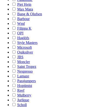
Piet Hein
Max Mara
Bang & Olufsen
Barbour
Wmf
Filippa K
OPI
Haglöfs
Style Masters
Microsoft
Quiksilver
JBS
Moncler
Saint Tropez
Nespresso
Lamaze
Parajumpers
Hoptimist
Reef
Mulberry
Jurlique
Scholl