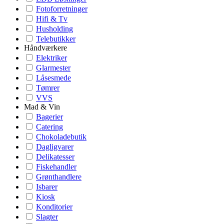
Fotoforretninger
Hifi & Tv
Husholding
Telebutikker
Håndværkere
Elektriker
Glarmester
Låsesmede
Tømrer
VVS
Mad & Vin
Bagerier
Catering
Chokoladebutik
Dagligvarer
Delikatesser
Fiskehandler
Grønthandlere
Isbarer
Kiosk
Konditorier
Slagter