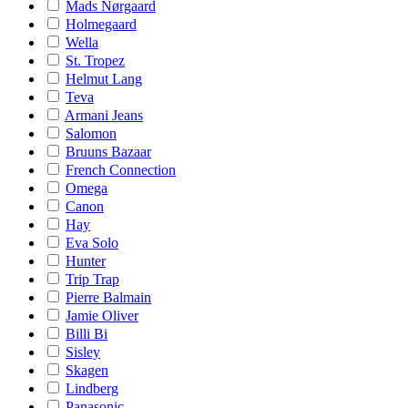
Mads Nørgaard
Holmegaard
Wella
St. Tropez
Helmut Lang
Teva
Armani Jeans
Salomon
Bruuns Bazaar
French Connection
Omega
Canon
Hay
Eva Solo
Hunter
Trip Trap
Pierre Balmain
Jamie Oliver
Billi Bi
Sisley
Skagen
Lindberg
Panasonic