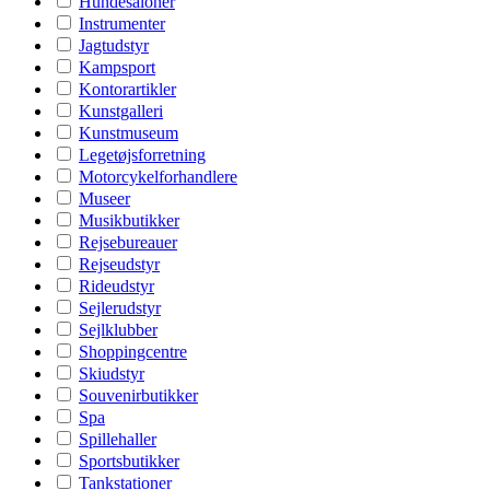
Hundesaloner
Instrumenter
Jagtudstyr
Kampsport
Kontorartikler
Kunstgalleri
Kunstmuseum
Legetøjsforretning
Motorcykelforhandlere
Museer
Musikbutikker
Rejsebureauer
Rejseudstyr
Rideudstyr
Sejlerudstyr
Sejlklubber
Shoppingcentre
Skiudstyr
Souvenirbutikker
Spa
Spillehaller
Sportsbutikker
Tankstationer