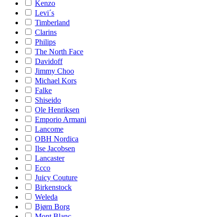
Kenzo
Levi´s
Timberland
Clarins
Philips
The North Face
Davidoff
Jimmy Choo
Michael Kors
Falke
Shiseido
Ole Henriksen
Emporio Armani
Lancome
OBH Nordica
Ilse Jacobsen
Lancaster
Ecco
Juicy Couture
Birkenstock
Weleda
Bjørn Borg
Mont Blanc