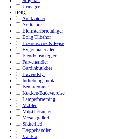
Smykker
Urmager
Bolig
Antikviteter
Arkitekter
Blomsterforretninger
Bolig Tilbehør
Brændeovne & Pejse
Byggematerialer
Ejendomsmægler
Farvehandler
Gardinbutikker
Haveudstyr
Indretningsbutik
Isenkræmmer
Køkken/Badeværelse
Lampeforretning
Møbler
Miljø Løsninger
Mosaikgalleri
Sikkerhed
Tæppehandler
Værktøj