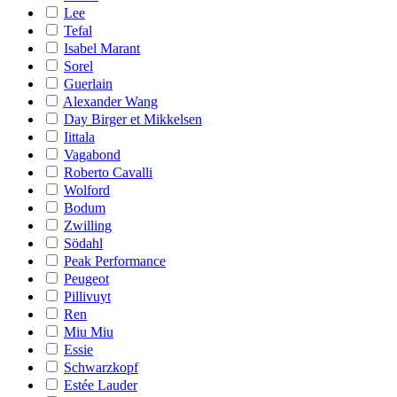
Lee
Tefal
Isabel Marant
Sorel
Guerlain
Alexander Wang
Day Birger et Mikkelsen
Iittala
Vagabond
Roberto Cavalli
Wolford
Bodum
Zwilling
Södahl
Peak Performance
Peugeot
Pillivuyt
Ren
Miu Miu
Essie
Schwarzkopf
Estée Lauder