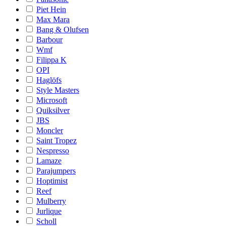
Piet Hein
Max Mara
Bang & Olufsen
Barbour
Wmf
Filippa K
OPI
Haglöfs
Style Masters
Microsoft
Quiksilver
JBS
Moncler
Saint Tropez
Nespresso
Lamaze
Parajumpers
Hoptimist
Reef
Mulberry
Jurlique
Scholl