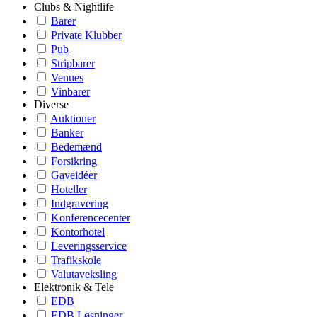
Clubs & Nightlife
Barer
Private Klubber
Pub
Stripbarer
Venues
Vinbarer
Diverse
Auktioner
Banker
Bedemænd
Forsikring
Gaveidéer
Hoteller
Indgravering
Konferencecenter
Kontorhotel
Leveringsservice
Trafikskole
Valutaveksling
Elektronik & Tele
EDB
EDB Løsninger