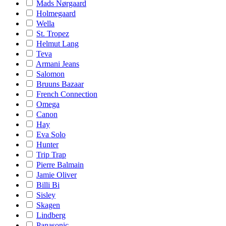
Mads Nørgaard
Holmegaard
Wella
St. Tropez
Helmut Lang
Teva
Armani Jeans
Salomon
Bruuns Bazaar
French Connection
Omega
Canon
Hay
Eva Solo
Hunter
Trip Trap
Pierre Balmain
Jamie Oliver
Billi Bi
Sisley
Skagen
Lindberg
Panasonic