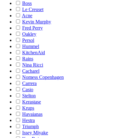
Boss
Le Creuset
Acne
Kevin Murphy
Fred Perry
Oakley
Persol
Hummel
KitchenAid
Rains
Nina Ricci
Cacharel
Nomess Copenhagen
Carrera
Casio
Stelton
Kerastase
Krups
Havaianas
Hestra
Triumph
Issey Miyake