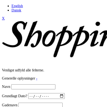
English
Dansk
X
Venligst udfyld alle felterne.
Generelle oplysninger
-
Navn
Grundlagt Dato?
Gadenavn