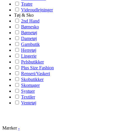
Teatre
Videoudlejninger
Tøj & Sko
2nd Hand
Børnesko
Børnetøj
Dametøj
Garnbutik
Herretøj
Lingerie
Pelsbutikker
Plus Size Fashion
Renseri/Vaskeri
Skobutikker
Skomager
Systuer
Textiler
Ventetøj
Mærker
-