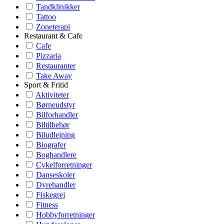
Tandklinikker
Tattoo
Zoneterapi
Restaurant & Cafe
Cafe
Pizzaria
Restauranter
Take Away
Sport & Fritid
Aktiviteter
Børneudstyr
Bilforhandler
Biltilbehør
Biludlejning
Biografer
Boghandlere
Cykelforretninger
Danseskoler
Dyrehandler
Fiskegrej
Fitness
Hobbyforretninger