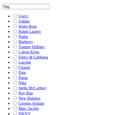
Gucci
Adidas
Hugo Boss
Ralph Lauren
Prada
Burberry
Tommy Hilfiger
Calvin Klein
Dolce & Gabbana
Lacoste
Chanel
Dior
Puma
Nike
Stella McCartney
Ray Ban
New Balance
Giorgio Armani
Marc Jacobs
DKNY