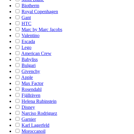
Biotherm
Royal Copenhagen
Gant
HTC
Marc by Marc Jacobs
Valentino
Escada
Lego
American Crew
Babyliss
Bulgari
Givenchy
Apple
Max Factor
Rosendahl
Fjällräven
Helena Rubinstein
Disney
Narciso Rodriguez
Garnier
Karl Lagerfeld
Moroccanoil