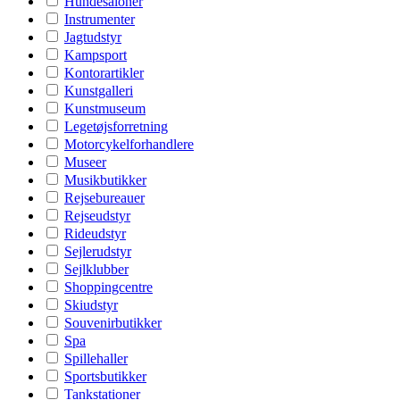
Hundesaloner
Instrumenter
Jagtudstyr
Kampsport
Kontorartikler
Kunstgalleri
Kunstmuseum
Legetøjsforretning
Motorcykelforhandlere
Museer
Musikbutikker
Rejsebureauer
Rejseudstyr
Rideudstyr
Sejlerudstyr
Sejlklubber
Shoppingcentre
Skiudstyr
Souvenirbutikker
Spa
Spillehaller
Sportsbutikker
Tankstationer