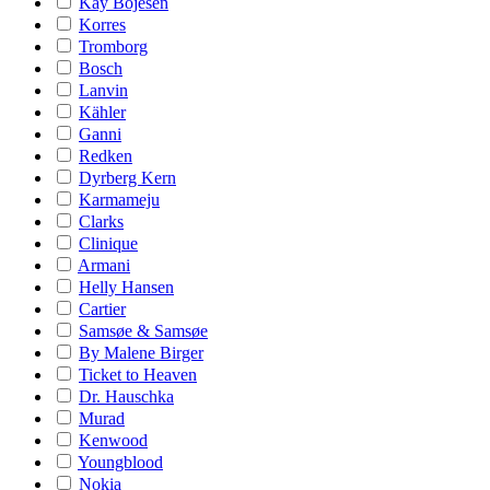
Kay Bojesen
Korres
Tromborg
Bosch
Lanvin
Kähler
Ganni
Redken
Dyrberg Kern
Karmameju
Clarks
Clinique
Armani
Helly Hansen
Cartier
Samsøe & Samsøe
By Malene Birger
Ticket to Heaven
Dr. Hauschka
Murad
Kenwood
Youngblood
Nokia