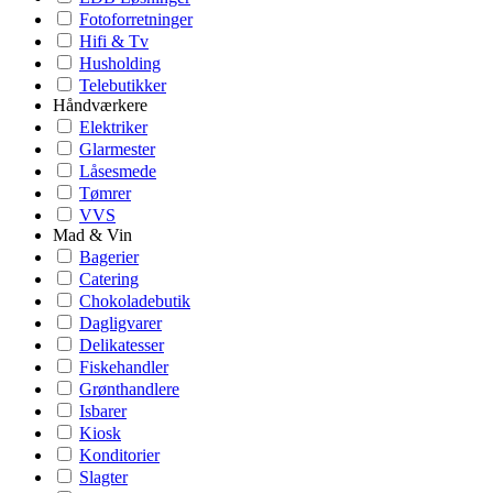
Fotoforretninger
Hifi & Tv
Husholding
Telebutikker
Håndværkere
Elektriker
Glarmester
Låsesmede
Tømrer
VVS
Mad & Vin
Bagerier
Catering
Chokoladebutik
Dagligvarer
Delikatesser
Fiskehandler
Grønthandlere
Isbarer
Kiosk
Konditorier
Slagter