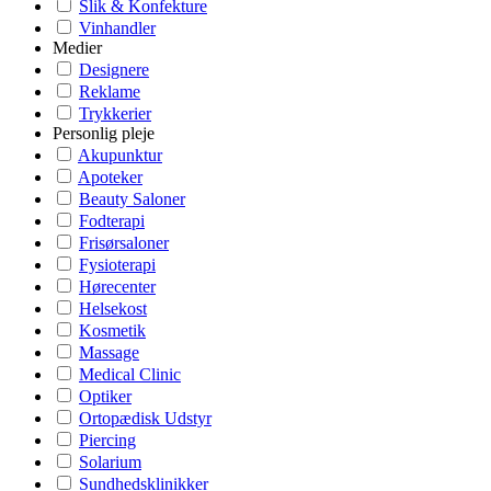
Slik & Konfekture
Vinhandler
Medier
Designere
Reklame
Trykkerier
Personlig pleje
Akupunktur
Apoteker
Beauty Saloner
Fodterapi
Frisørsaloner
Fysioterapi
Hørecenter
Helsekost
Kosmetik
Massage
Medical Clinic
Optiker
Ortopædisk Udstyr
Piercing
Solarium
Sundhedsklinikker