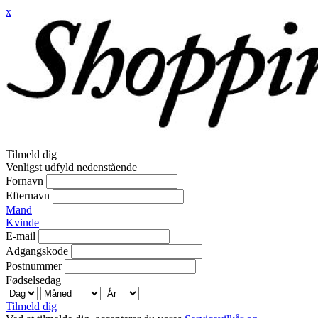
x
Tilmeld dig
Venligst udfyld nedenstående
Fornavn
Efternavn
Mand
Kvinde
E-mail
Adgangskode
Postnummer
Fødselsedag
Tilmeld dig