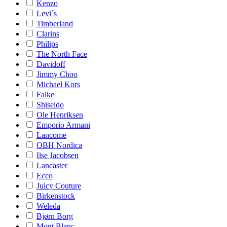
Kenzo
Levi´s
Timberland
Clarins
Philips
The North Face
Davidoff
Jimmy Choo
Michael Kors
Falke
Shiseido
Ole Henriksen
Emporio Armani
Lancome
OBH Nordica
Ilse Jacobsen
Lancaster
Ecco
Juicy Couture
Birkenstock
Weleda
Bjørn Borg
Mont Blanc