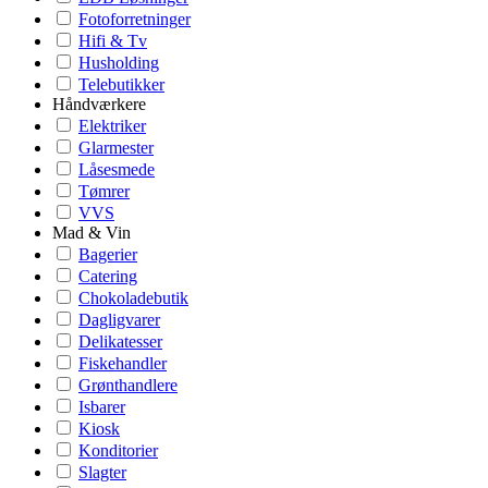
Fotoforretninger
Hifi & Tv
Husholding
Telebutikker
Håndværkere
Elektriker
Glarmester
Låsesmede
Tømrer
VVS
Mad & Vin
Bagerier
Catering
Chokoladebutik
Dagligvarer
Delikatesser
Fiskehandler
Grønthandlere
Isbarer
Kiosk
Konditorier
Slagter