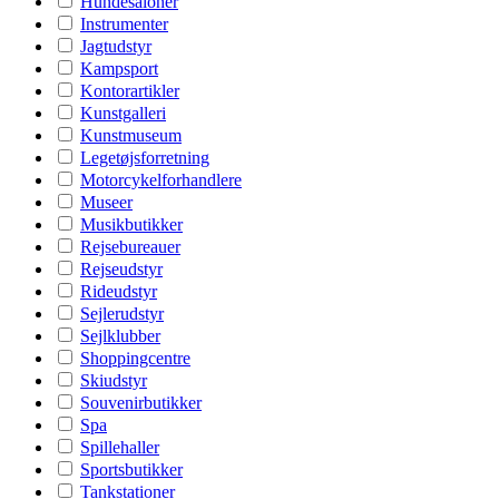
Hundesaloner
Instrumenter
Jagtudstyr
Kampsport
Kontorartikler
Kunstgalleri
Kunstmuseum
Legetøjsforretning
Motorcykelforhandlere
Museer
Musikbutikker
Rejsebureauer
Rejseudstyr
Rideudstyr
Sejlerudstyr
Sejlklubber
Shoppingcentre
Skiudstyr
Souvenirbutikker
Spa
Spillehaller
Sportsbutikker
Tankstationer