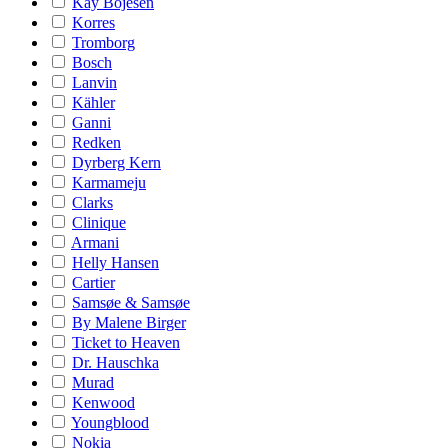
Kay Bojesen
Korres
Tromborg
Bosch
Lanvin
Kähler
Ganni
Redken
Dyrberg Kern
Karmameju
Clarks
Clinique
Armani
Helly Hansen
Cartier
Samsøe & Samsøe
By Malene Birger
Ticket to Heaven
Dr. Hauschka
Murad
Kenwood
Youngblood
Nokia