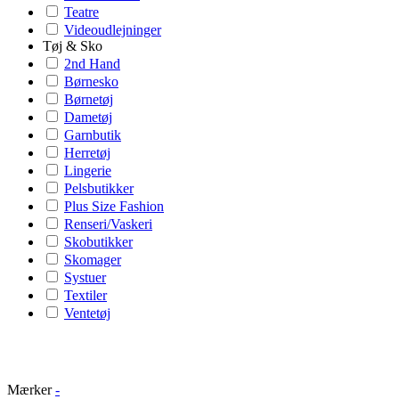
Teatre
Videoudlejninger
Tøj & Sko
2nd Hand
Børnesko
Børnetøj
Dametøj
Garnbutik
Herretøj
Lingerie
Pelsbutikker
Plus Size Fashion
Renseri/Vaskeri
Skobutikker
Skomager
Systuer
Textiler
Ventetøj
Mærker
-