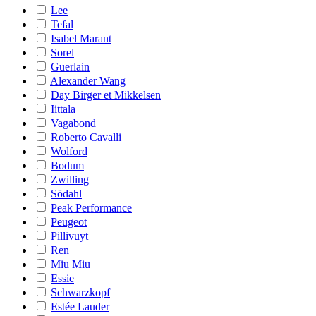
Lee
Tefal
Isabel Marant
Sorel
Guerlain
Alexander Wang
Day Birger et Mikkelsen
Iittala
Vagabond
Roberto Cavalli
Wolford
Bodum
Zwilling
Södahl
Peak Performance
Peugeot
Pillivuyt
Ren
Miu Miu
Essie
Schwarzkopf
Estée Lauder