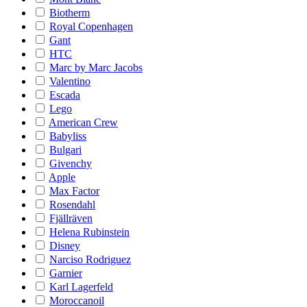
Biotherm
Royal Copenhagen
Gant
HTC
Marc by Marc Jacobs
Valentino
Escada
Lego
American Crew
Babyliss
Bulgari
Givenchy
Apple
Max Factor
Rosendahl
Fjällräven
Helena Rubinstein
Disney
Narciso Rodriguez
Garnier
Karl Lagerfeld
Moroccanoil