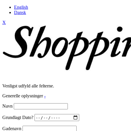
English
Dansk
X
Venligst udfyld alle felterne.
Generelle oplysninger
-
Navn
Grundlagt Dato?
Gadenavn