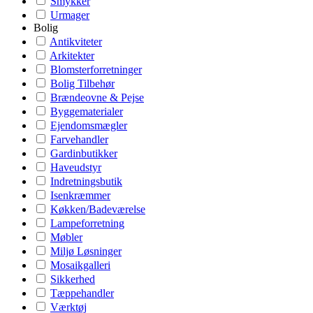
Smykker
Urmager
Bolig
Antikviteter
Arkitekter
Blomsterforretninger
Bolig Tilbehør
Brændeovne & Pejse
Byggematerialer
Ejendomsmægler
Farvehandler
Gardinbutikker
Haveudstyr
Indretningsbutik
Isenkræmmer
Køkken/Badeværelse
Lampeforretning
Møbler
Miljø Løsninger
Mosaikgalleri
Sikkerhed
Tæppehandler
Værktøj