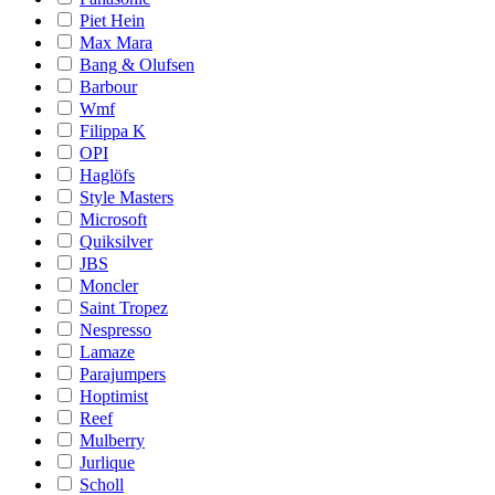
Piet Hein
Max Mara
Bang & Olufsen
Barbour
Wmf
Filippa K
OPI
Haglöfs
Style Masters
Microsoft
Quiksilver
JBS
Moncler
Saint Tropez
Nespresso
Lamaze
Parajumpers
Hoptimist
Reef
Mulberry
Jurlique
Scholl