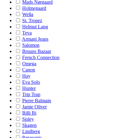
Mads Nørgaard
Holmegaard
Wella
St. Tropez
Helmut Lang
Teva
Armani Jeans
Salomon
Bruuns Bazaar
French Connection
Omega
Canon
Hay
Eva Solo
Hunter
Trip Trap
Pierre Balmain
Jamie Oliver
Billi Bi
Sisley
Skagen
Lindberg
Panasonic