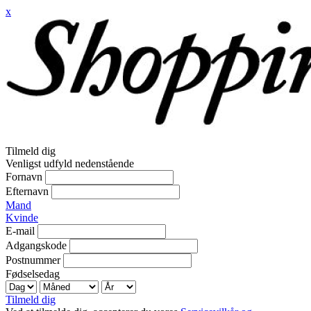
x
Tilmeld dig
Venligst udfyld nedenstående
Fornavn
Efternavn
Mand
Kvinde
E-mail
Adgangskode
Postnummer
Fødselsedag
Tilmeld dig