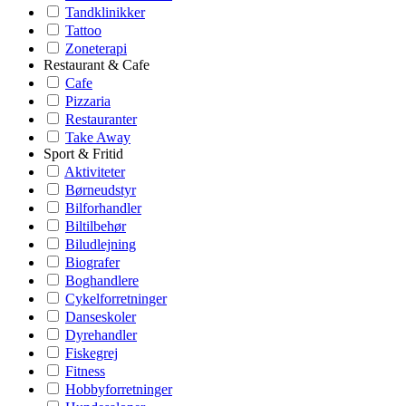
Tandklinikker
Tattoo
Zoneterapi
Restaurant & Cafe
Cafe
Pizzaria
Restauranter
Take Away
Sport & Fritid
Aktiviteter
Børneudstyr
Bilforhandler
Biltilbehør
Biludlejning
Biografer
Boghandlere
Cykelforretninger
Danseskoler
Dyrehandler
Fiskegrej
Fitness
Hobbyforretninger