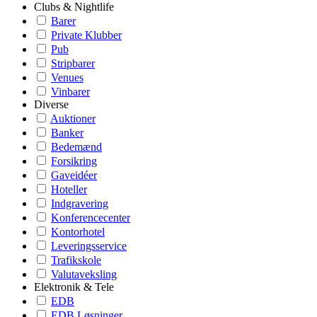
Clubs & Nightlife
Barer
Private Klubber
Pub
Stripbarer
Venues
Vinbarer
Diverse
Auktioner
Banker
Bedemænd
Forsikring
Gaveidéer
Hoteller
Indgravering
Konferencecenter
Kontorhotel
Leveringsservice
Trafikskole
Valutaveksling
Elektronik & Tele
EDB
EDB Løsninger