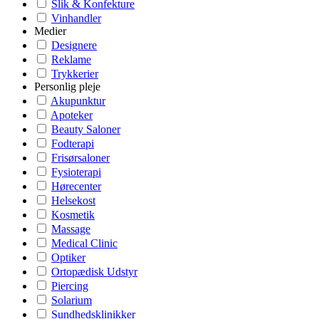
Slik & Konfekture
Vinhandler
Medier
Designere
Reklame
Trykkerier
Personlig pleje
Akupunktur
Apoteker
Beauty Saloner
Fodterapi
Frisørsaloner
Fysioterapi
Hørecenter
Helsekost
Kosmetik
Massage
Medical Clinic
Optiker
Ortopædisk Udstyr
Piercing
Solarium
Sundhedsklinikker