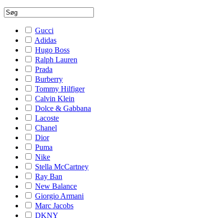
Gucci
Adidas
Hugo Boss
Ralph Lauren
Prada
Burberry
Tommy Hilfiger
Calvin Klein
Dolce & Gabbana
Lacoste
Chanel
Dior
Puma
Nike
Stella McCartney
Ray Ban
New Balance
Giorgio Armani
Marc Jacobs
DKNY