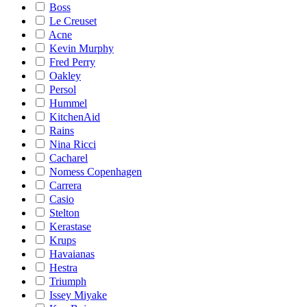
Boss
Le Creuset
Acne
Kevin Murphy
Fred Perry
Oakley
Persol
Hummel
KitchenAid
Rains
Nina Ricci
Cacharel
Nomess Copenhagen
Carrera
Casio
Stelton
Kerastase
Krups
Havaianas
Hestra
Triumph
Issey Miyake