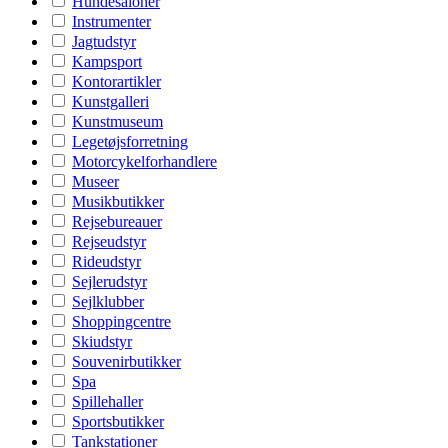
Hundesaloner
Instrumenter
Jagtudstyr
Kampsport
Kontorartikler
Kunstgalleri
Kunstmuseum
Legetøjsforretning
Motorcykelforhandlere
Museer
Musikbutikker
Rejsebureauer
Rejseudstyr
Rideudstyr
Sejlerudstyr
Sejlklubber
Shoppingcentre
Skiudstyr
Souvenirbutikker
Spa
Spillehaller
Sportsbutikker
Tankstationer