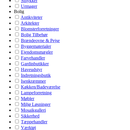
Smykker
Urmager
Bolig
Antikviteter
Arkitekter
Blomsterforretninger
Bolig Tilbehør
Brændeovne & Pejse
Byggematerialer
Ejendomsmægler
Farvehandler
Gardinbutikker
Haveudstyr
Indretningsbutik
Isenkræmmer
Køkken/Badeværelse
Lampeforretning
Møbler
Miljø Løsninger
Mosaikgalleri
Sikkerhed
Tæppehandler
Værktøj