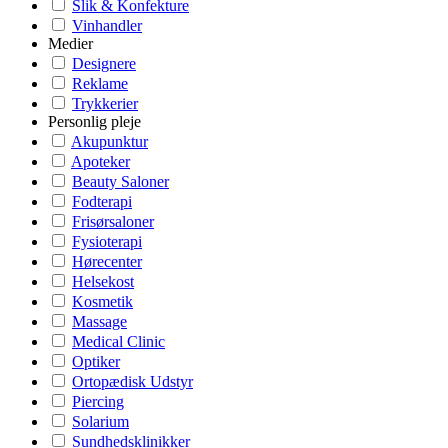
Slik & Konfekture
Vinhandler
Medier
Designere
Reklame
Trykkerier
Personlig pleje
Akupunktur
Apoteker
Beauty Saloner
Fodterapi
Frisørsaloner
Fysioterapi
Hørecenter
Helsekost
Kosmetik
Massage
Medical Clinic
Optiker
Ortopædisk Udstyr
Piercing
Solarium
Sundhedsklinikker