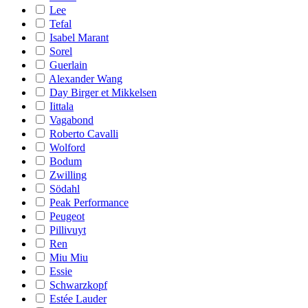
Lee
Tefal
Isabel Marant
Sorel
Guerlain
Alexander Wang
Day Birger et Mikkelsen
Iittala
Vagabond
Roberto Cavalli
Wolford
Bodum
Zwilling
Södahl
Peak Performance
Peugeot
Pillivuyt
Ren
Miu Miu
Essie
Schwarzkopf
Estée Lauder