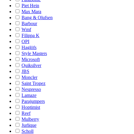
Piet Hein
Max Mara
Bang & Olufsen
Barbour
Wmf
Filippa K
OPI
Haglöfs
Style Masters
Microsoft
Quiksilver
JBS
Moncler
Saint Tropez
Nespresso
Lamaze
Parajumpers
Hoptimist
Reef
Mulberry
Jurlique
Scholl