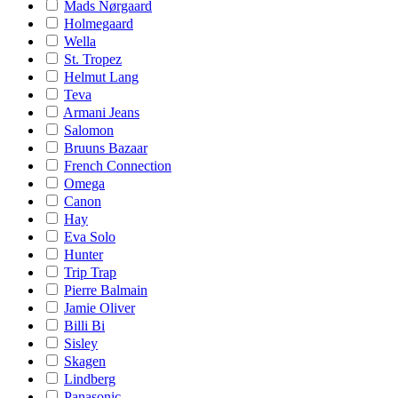
Mads Nørgaard
Holmegaard
Wella
St. Tropez
Helmut Lang
Teva
Armani Jeans
Salomon
Bruuns Bazaar
French Connection
Omega
Canon
Hay
Eva Solo
Hunter
Trip Trap
Pierre Balmain
Jamie Oliver
Billi Bi
Sisley
Skagen
Lindberg
Panasonic