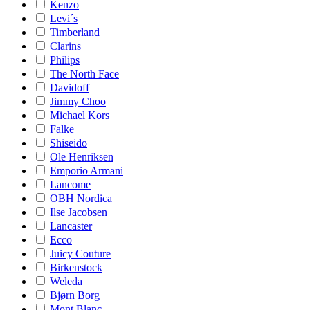
Kenzo
Levi´s
Timberland
Clarins
Philips
The North Face
Davidoff
Jimmy Choo
Michael Kors
Falke
Shiseido
Ole Henriksen
Emporio Armani
Lancome
OBH Nordica
Ilse Jacobsen
Lancaster
Ecco
Juicy Couture
Birkenstock
Weleda
Bjørn Borg
Mont Blanc