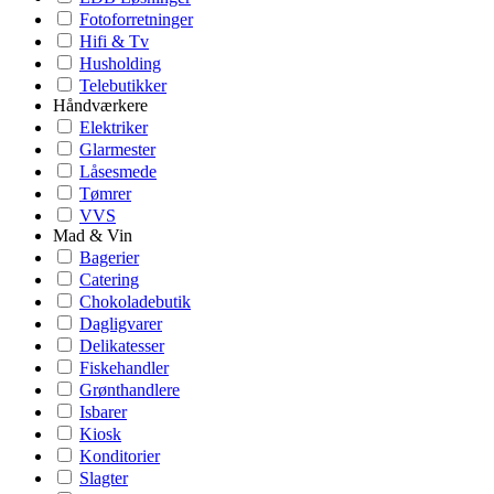
Fotoforretninger
Hifi & Tv
Husholding
Telebutikker
Håndværkere
Elektriker
Glarmester
Låsesmede
Tømrer
VVS
Mad & Vin
Bagerier
Catering
Chokoladebutik
Dagligvarer
Delikatesser
Fiskehandler
Grønthandlere
Isbarer
Kiosk
Konditorier
Slagter