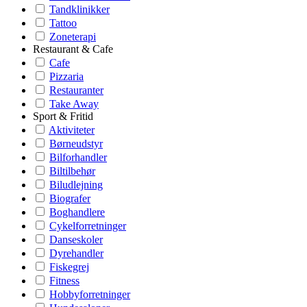
Tandklinikker
Tattoo
Zoneterapi
Restaurant & Cafe
Cafe
Pizzaria
Restauranter
Take Away
Sport & Fritid
Aktiviteter
Børneudstyr
Bilforhandler
Biltilbehør
Biludlejning
Biografer
Boghandlere
Cykelforretninger
Danseskoler
Dyrehandler
Fiskegrej
Fitness
Hobbyforretninger