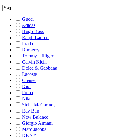
Gucci
Adidas
Hugo Boss
Ralph Lauren
Prada
Burberry
Tommy Hilfiger
Calvin Klein
Dolce & Gabbana
Lacoste
Chanel
Dior
Puma
Nike
Stella McCartney
Ray Ban
New Balance
Giorgio Armani
Marc Jacobs
DKNY