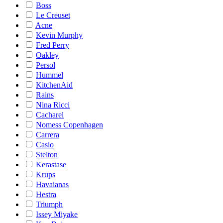
Boss
Le Creuset
Acne
Kevin Murphy
Fred Perry
Oakley
Persol
Hummel
KitchenAid
Rains
Nina Ricci
Cacharel
Nomess Copenhagen
Carrera
Casio
Stelton
Kerastase
Krups
Havaianas
Hestra
Triumph
Issey Miyake