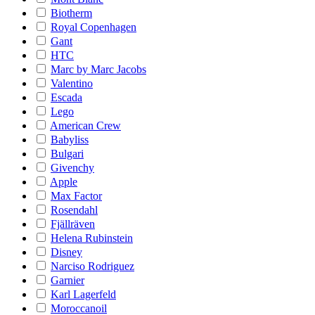
Biotherm
Royal Copenhagen
Gant
HTC
Marc by Marc Jacobs
Valentino
Escada
Lego
American Crew
Babyliss
Bulgari
Givenchy
Apple
Max Factor
Rosendahl
Fjällräven
Helena Rubinstein
Disney
Narciso Rodriguez
Garnier
Karl Lagerfeld
Moroccanoil