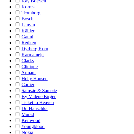
Kay Bojesen
Korres
Tromborg
Bosch
Lanvin
Kähler
Ganni
Redken
Dyrberg Kern
Karmameju
Clarks
Clinique
Armani
Helly Hansen
Cartier
Samsøe & Samsøe
By Malene Birger
Ticket to Heaven
Dr. Hauschka
Murad
Kenwood
Youngblood
Nokia