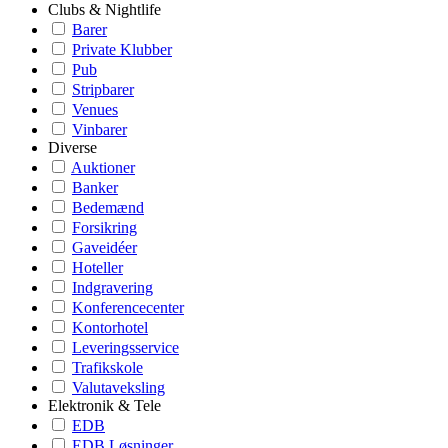
Clubs & Nightlife
Barer
Private Klubber
Pub
Stripbarer
Venues
Vinbarer
Diverse
Auktioner
Banker
Bedemænd
Forsikring
Gaveidéer
Hoteller
Indgravering
Konferencecenter
Kontorhotel
Leveringsservice
Trafikskole
Valutaveksling
Elektronik & Tele
EDB
EDB Løsninger