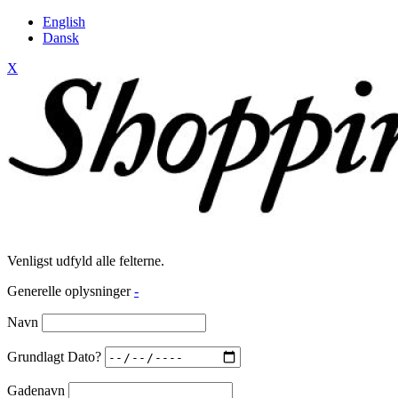
English
Dansk
X
Venligst udfyld alle felterne.
Generelle oplysninger
-
Navn
Grundlagt Dato?
Gadenavn