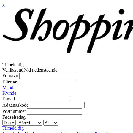
x
Tilmeld dig
Venligst udfyld nedenstående
Fornavn
Efternavn
Mand
Kvinde
E-mail
Adgangskode
Postnummer
Fødselsedag
Tilmeld dig