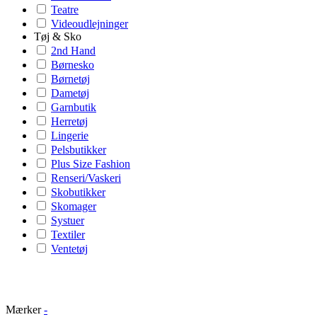
Teatre
Videoudlejninger
Tøj & Sko
2nd Hand
Børnesko
Børnetøj
Dametøj
Garnbutik
Herretøj
Lingerie
Pelsbutikker
Plus Size Fashion
Renseri/Vaskeri
Skobutikker
Skomager
Systuer
Textiler
Ventetøj
Mærker
-