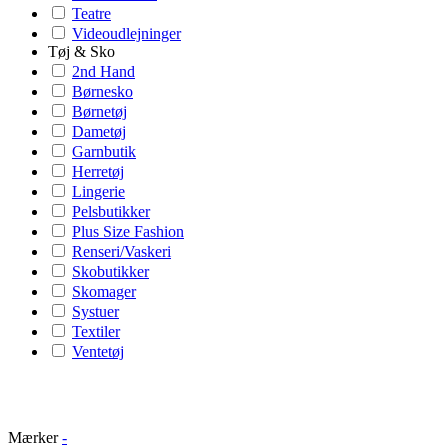
Teatre
Videoudlejninger
Tøj & Sko
2nd Hand
Børnesko
Børnetøj
Dametøj
Garnbutik
Herretøj
Lingerie
Pelsbutikker
Plus Size Fashion
Renseri/Vaskeri
Skobutikker
Skomager
Systuer
Textiler
Ventetøj
Mærker
-