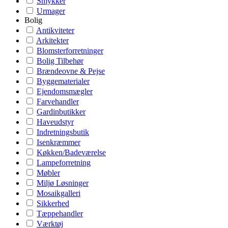
Smykker
Urmager
Bolig
Antikviteter
Arkitekter
Blomsterforretninger
Bolig Tilbehør
Brændeovne & Pejse
Byggematerialer
Ejendomsmægler
Farvehandler
Gardinbutikker
Haveudstyr
Indretningsbutik
Isenkræmmer
Køkken/Badeværelse
Lampeforretning
Møbler
Miljø Løsninger
Mosaikgalleri
Sikkerhed
Tæppehandler
Værktøj