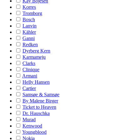
Kay Bojesen
Korres
Tromborg
Bosch
Lanvin
Kähler
Ganni
Redken
Dyrberg Kern
Karmameju
Clarks
Clinique
Armani
Helly Hansen
Cartier
Samsøe & Samsøe
By Malene Birger
Ticket to Heaven
Dr. Hauschka
Murad
Kenwood
Youngblood
Nokia