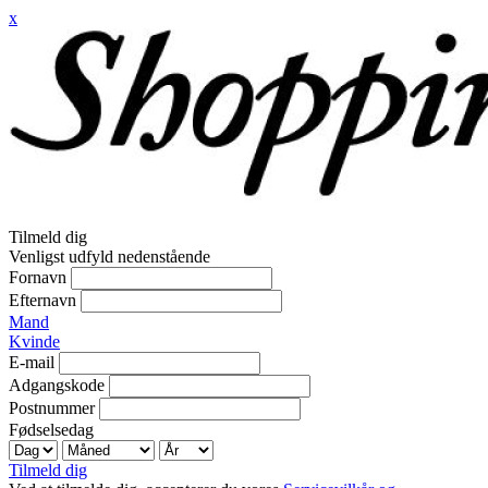
x
Tilmeld dig
Venligst udfyld nedenstående
Fornavn
Efternavn
Mand
Kvinde
E-mail
Adgangskode
Postnummer
Fødselsedag
Tilmeld dig