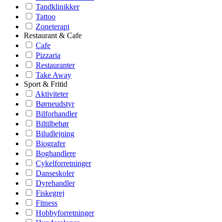
Tandklinikker
Tattoo
Zoneterapi
Restaurant & Cafe
Cafe
Pizzaria
Restauranter
Take Away
Sport & Fritid
Aktiviteter
Børneudstyr
Bilforhandler
Biltilbehør
Biludlejning
Biografer
Boghandlere
Cykelforretninger
Danseskoler
Dyrehandler
Fiskegrej
Fitness
Hobbyforretninger