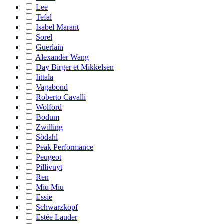
Lee
Tefal
Isabel Marant
Sorel
Guerlain
Alexander Wang
Day Birger et Mikkelsen
Iittala
Vagabond
Roberto Cavalli
Wolford
Bodum
Zwilling
Södahl
Peak Performance
Peugeot
Pillivuyt
Ren
Miu Miu
Essie
Schwarzkopf
Estée Lauder