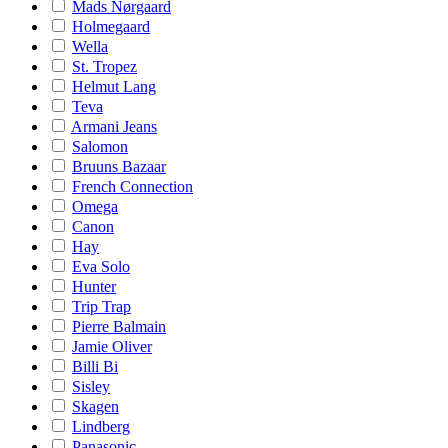
Mads Nørgaard
Holmegaard
Wella
St. Tropez
Helmut Lang
Teva
Armani Jeans
Salomon
Bruuns Bazaar
French Connection
Omega
Canon
Hay
Eva Solo
Hunter
Trip Trap
Pierre Balmain
Jamie Oliver
Billi Bi
Sisley
Skagen
Lindberg
Panasonic