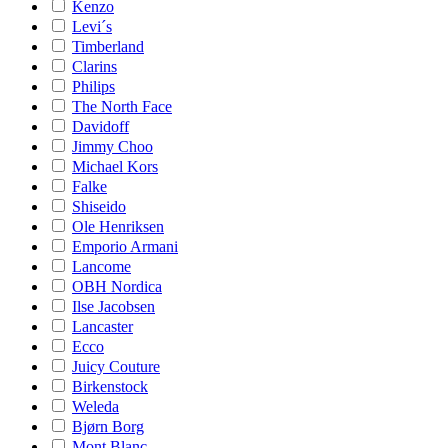
Kenzo
Levi´s
Timberland
Clarins
Philips
The North Face
Davidoff
Jimmy Choo
Michael Kors
Falke
Shiseido
Ole Henriksen
Emporio Armani
Lancome
OBH Nordica
Ilse Jacobsen
Lancaster
Ecco
Juicy Couture
Birkenstock
Weleda
Bjørn Borg
Mont Blanc