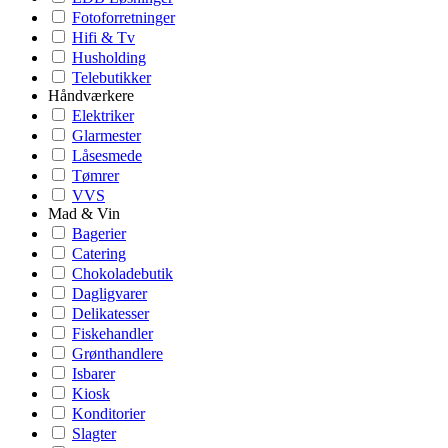
Fotoforretninger
Hifi & Tv
Husholding
Telebutikker
Håndværkere
Elektriker
Glarmester
Låsesmede
Tømrer
VVS
Mad & Vin
Bagerier
Catering
Chokoladebutik
Dagligvarer
Delikatesser
Fiskehandler
Grønthandlere
Isbarer
Kiosk
Konditorier
Slagter