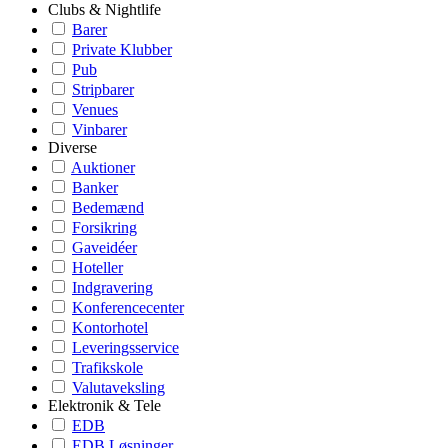
Clubs & Nightlife
Barer
Private Klubber
Pub
Stripbarer
Venues
Vinbarer
Diverse
Auktioner
Banker
Bedemænd
Forsikring
Gaveidéer
Hoteller
Indgravering
Konferencecenter
Kontorhotel
Leveringsservice
Trafikskole
Valutaveksling
Elektronik & Tele
EDB
EDB Løsninger