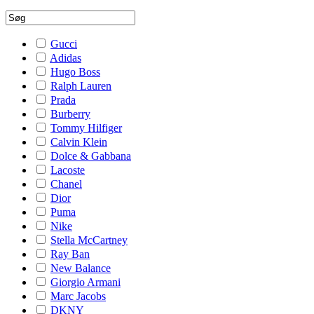
Gucci
Adidas
Hugo Boss
Ralph Lauren
Prada
Burberry
Tommy Hilfiger
Calvin Klein
Dolce & Gabbana
Lacoste
Chanel
Dior
Puma
Nike
Stella McCartney
Ray Ban
New Balance
Giorgio Armani
Marc Jacobs
DKNY