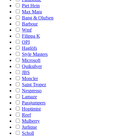
Piet Hein
Max Mara
Bang & Olufsen
Barbour
Wmf
Filippa K
OPI
Haglöfs
Style Masters
Microsoft
Quiksilver
JBS
Moncler
Saint Tropez
Nespresso
Lamaze
Parajumpers
Hoptimist
Reef
Mulberry
Jurlique
Scholl