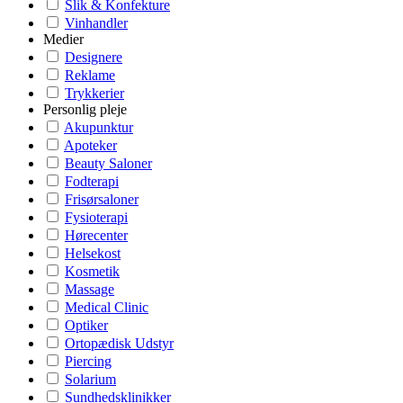
Slik & Konfekture
Vinhandler
Medier
Designere
Reklame
Trykkerier
Personlig pleje
Akupunktur
Apoteker
Beauty Saloner
Fodterapi
Frisørsaloner
Fysioterapi
Hørecenter
Helsekost
Kosmetik
Massage
Medical Clinic
Optiker
Ortopædisk Udstyr
Piercing
Solarium
Sundhedsklinikker