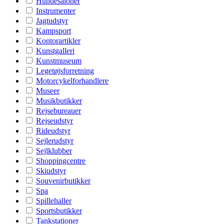
Hundesaloner
Instrumenter
Jagtudstyr
Kampsport
Kontorartikler
Kunstgalleri
Kunstmuseum
Legetøjsforretning
Motorcykelforhandlere
Museer
Musikbutikker
Rejsebureauer
Rejseudstyr
Rideudstyr
Sejlerudstyr
Sejlklubber
Shoppingcentre
Skiudstyr
Souvenirbutikker
Spa
Spillehaller
Sportsbutikker
Tankstationer