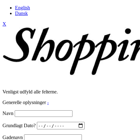
English
Dansk
X
Venligst udfyld alle felterne.
Generelle oplysninger
-
Navn
Grundlagt Dato?
Gadenavn