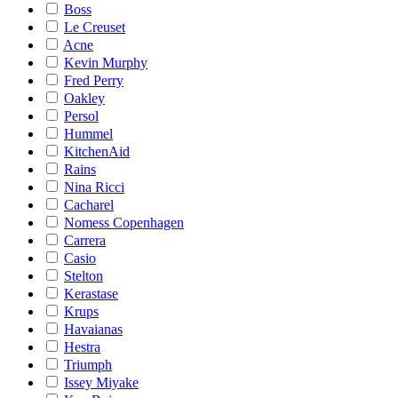
Boss
Le Creuset
Acne
Kevin Murphy
Fred Perry
Oakley
Persol
Hummel
KitchenAid
Rains
Nina Ricci
Cacharel
Nomess Copenhagen
Carrera
Casio
Stelton
Kerastase
Krups
Havaianas
Hestra
Triumph
Issey Miyake