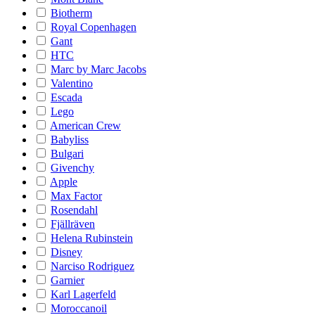
Biotherm
Royal Copenhagen
Gant
HTC
Marc by Marc Jacobs
Valentino
Escada
Lego
American Crew
Babyliss
Bulgari
Givenchy
Apple
Max Factor
Rosendahl
Fjällräven
Helena Rubinstein
Disney
Narciso Rodriguez
Garnier
Karl Lagerfeld
Moroccanoil