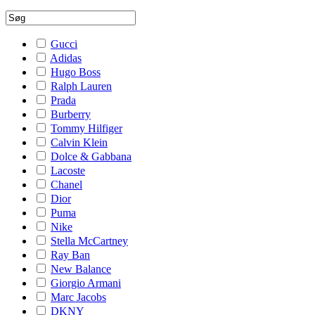
Gucci
Adidas
Hugo Boss
Ralph Lauren
Prada
Burberry
Tommy Hilfiger
Calvin Klein
Dolce & Gabbana
Lacoste
Chanel
Dior
Puma
Nike
Stella McCartney
Ray Ban
New Balance
Giorgio Armani
Marc Jacobs
DKNY