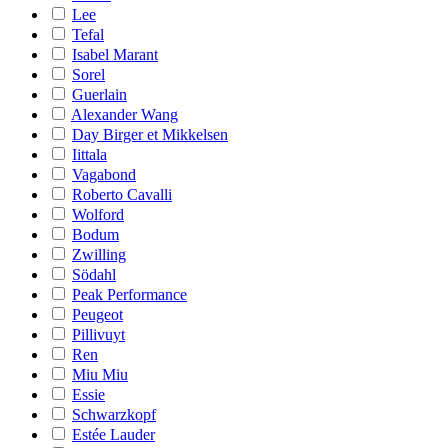
Lee
Tefal
Isabel Marant
Sorel
Guerlain
Alexander Wang
Day Birger et Mikkelsen
Iittala
Vagabond
Roberto Cavalli
Wolford
Bodum
Zwilling
Södahl
Peak Performance
Peugeot
Pillivuyt
Ren
Miu Miu
Essie
Schwarzkopf
Estée Lauder