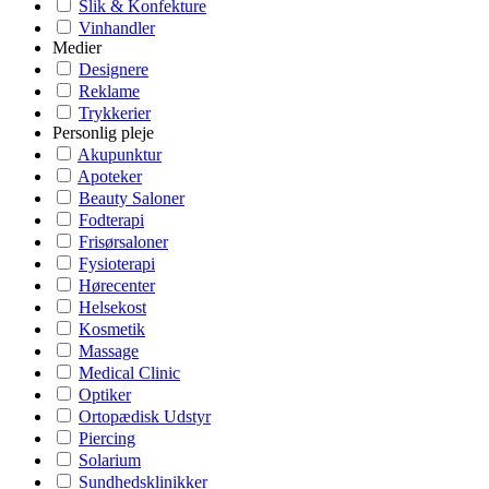
Slik & Konfekture
Vinhandler
Medier
Designere
Reklame
Trykkerier
Personlig pleje
Akupunktur
Apoteker
Beauty Saloner
Fodterapi
Frisørsaloner
Fysioterapi
Hørecenter
Helsekost
Kosmetik
Massage
Medical Clinic
Optiker
Ortopædisk Udstyr
Piercing
Solarium
Sundhedsklinikker