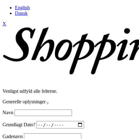
English
Dansk
X
Venligst udfyld alle felterne.
Generelle oplysninger
-
Navn
Grundlagt Dato?
Gadenavn