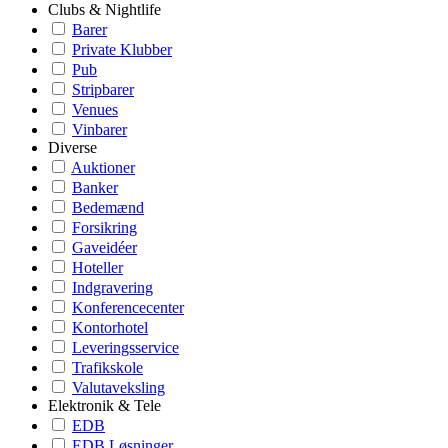
Clubs & Nightlife
Barer
Private Klubber
Pub
Stripbarer
Venues
Vinbarer
Diverse
Auktioner
Banker
Bedemænd
Forsikring
Gaveidéer
Hoteller
Indgravering
Konferencecenter
Kontorhotel
Leveringsservice
Trafikskole
Valutaveksling
Elektronik & Tele
EDB
EDB Løsninger