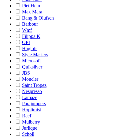
Piet Hein
Max Mara
Bang & Olufsen
Barbour
Wmf
Filippa K
OPI
Haglöfs
Style Masters
Microsoft
Quiksilver
JBS
Moncler
Saint Tropez
Nespresso
Lamaze
Parajumpers
Hoptimist
Reef
Mulberry
Jurlique
Scholl