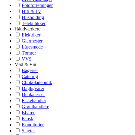
Fotoforretninger
Hifi & Tv
Husholding
Telebutikker
Håndværkere
Elektriker
Glarmester
Låsesmede
Tømrer
VVS
Mad & Vin
Bagerier
Catering
Chokoladebutik
Dagligvarer
Delikatesser
Fiskehandler
Grønthandlere
Isbarer
Kiosk
Konditorier
Slagter