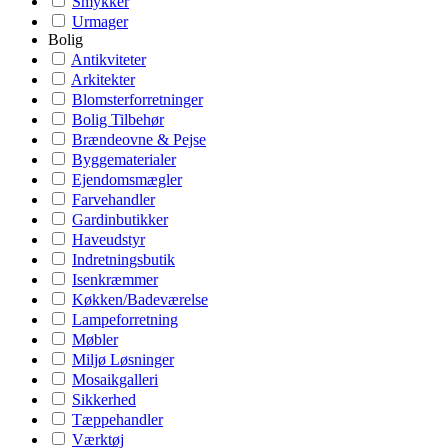
Smykker
Urmager
Bolig
Antikviteter
Arkitekter
Blomsterforretninger
Bolig Tilbehør
Brændeovne & Pejse
Byggematerialer
Ejendomsmægler
Farvehandler
Gardinbutikker
Haveudstyr
Indretningsbutik
Isenkræmmer
Køkken/Badeværelse
Lampeforretning
Møbler
Miljø Løsninger
Mosaikgalleri
Sikkerhed
Tæppehandler
Værktøj