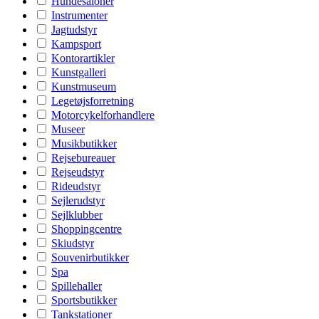
Hundesaloner
Instrumenter
Jagtudstyr
Kampsport
Kontorartikler
Kunstgalleri
Kunstmuseum
Legetøjsforretning
Motorcykelforhandlere
Museer
Musikbutikker
Rejsebureauer
Rejseudstyr
Rideudstyr
Sejlerudstyr
Sejlklubber
Shoppingcentre
Skiudstyr
Souvenirbutikker
Spa
Spillehaller
Sportsbutikker
Tankstationer