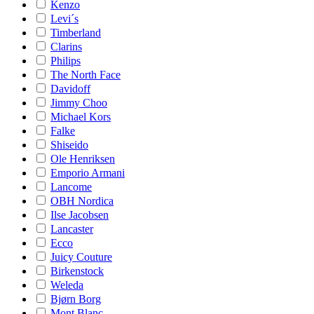
Kenzo
Levi´s
Timberland
Clarins
Philips
The North Face
Davidoff
Jimmy Choo
Michael Kors
Falke
Shiseido
Ole Henriksen
Emporio Armani
Lancome
OBH Nordica
Ilse Jacobsen
Lancaster
Ecco
Juicy Couture
Birkenstock
Weleda
Bjørn Borg
Mont Blanc