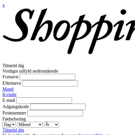
x
Tilmeld dig
Venligst udfyld nedenstående
Fornavn
Efternavn
Mand
Kvinde
E-mail
Adgangskode
Postnummer
Fødselsedag
Tilmeld dig