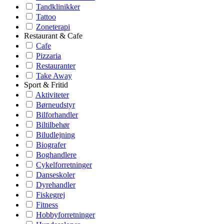
Tandklinikker
Tattoo
Zoneterapi
Restaurant & Cafe
Cafe
Pizzaria
Restauranter
Take Away
Sport & Fritid
Aktiviteter
Børneudstyr
Bilforhandler
Biltilbehør
Biludlejning
Biografer
Boghandlere
Cykelforretninger
Danseskoler
Dyrehandler
Fiskegrej
Fitness
Hobbyforretninger