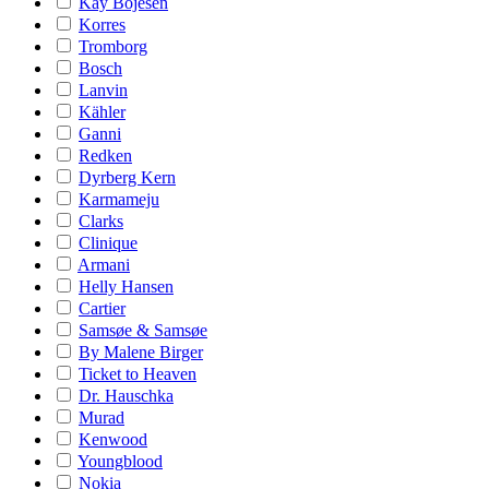
Kay Bojesen
Korres
Tromborg
Bosch
Lanvin
Kähler
Ganni
Redken
Dyrberg Kern
Karmameju
Clarks
Clinique
Armani
Helly Hansen
Cartier
Samsøe & Samsøe
By Malene Birger
Ticket to Heaven
Dr. Hauschka
Murad
Kenwood
Youngblood
Nokia