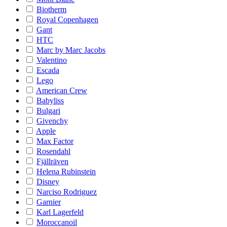
Biotherm
Royal Copenhagen
Gant
HTC
Marc by Marc Jacobs
Valentino
Escada
Lego
American Crew
Babyliss
Bulgari
Givenchy
Apple
Max Factor
Rosendahl
Fjällräven
Helena Rubinstein
Disney
Narciso Rodriguez
Garnier
Karl Lagerfeld
Moroccanoil