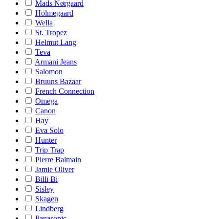
Mads Nørgaard
Holmegaard
Wella
St. Tropez
Helmut Lang
Teva
Armani Jeans
Salomon
Bruuns Bazaar
French Connection
Omega
Canon
Hay
Eva Solo
Hunter
Trip Trap
Pierre Balmain
Jamie Oliver
Billi Bi
Sisley
Skagen
Lindberg
Panasonic