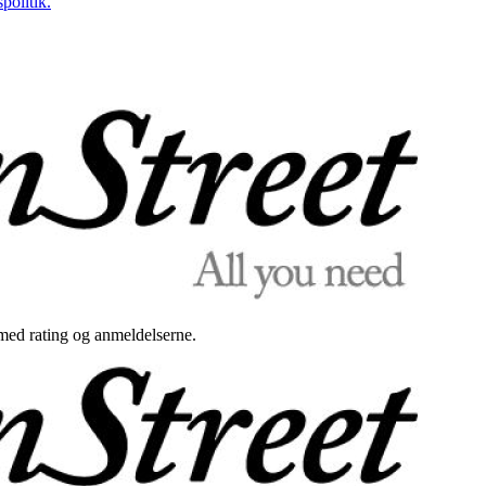
politik.
med rating og anmeldelserne.