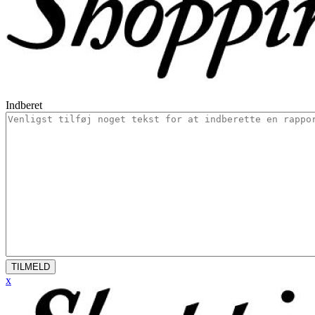
Indberet
TILMELD
x