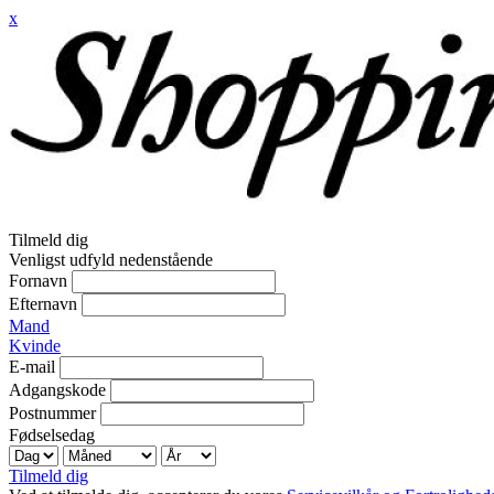
x
Tilmeld dig
Venligst udfyld nedenstående
Fornavn
Efternavn
Mand
Kvinde
E-mail
Adgangskode
Postnummer
Fødselsedag
Tilmeld dig