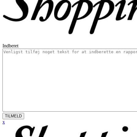
Indberet
TILMELD
x