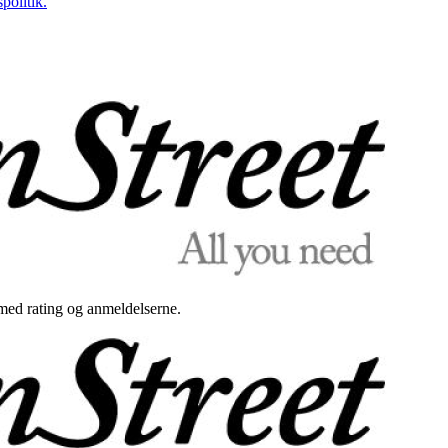
politik.
med rating og anmeldelserne.