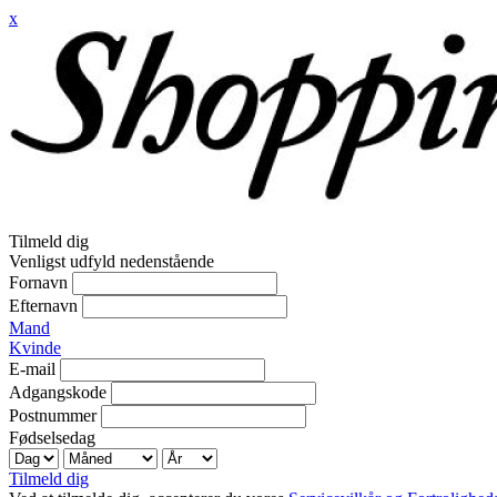
x
Tilmeld dig
Venligst udfyld nedenstående
Fornavn
Efternavn
Mand
Kvinde
E-mail
Adgangskode
Postnummer
Fødselsedag
Tilmeld dig