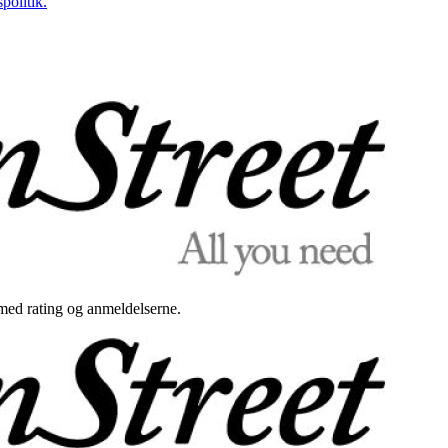
politik.
med rating og anmeldelserne.