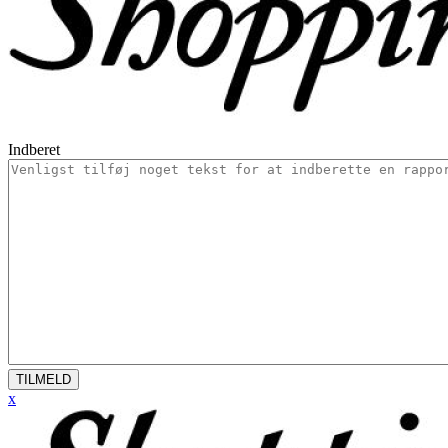
Indberet
TILMELD
x