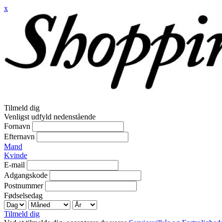
x
Tilmeld dig
Venligst udfyld nedenstående
Fornavn
Efternavn
Mand
Kvinde
E-mail
Adgangskode
Postnummer
Fødselsedag
Tilmeld dig