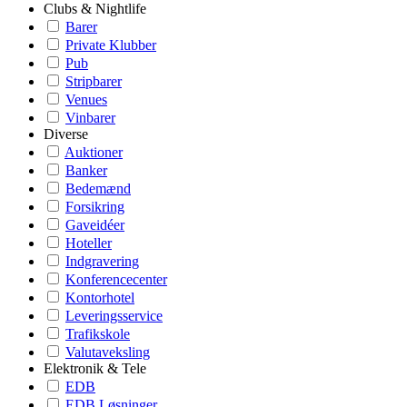
Clubs & Nightlife
Barer
Private Klubber
Pub
Stripbarer
Venues
Vinbarer
Diverse
Auktioner
Banker
Bedemænd
Forsikring
Gaveidéer
Hoteller
Indgravering
Konferencecenter
Kontorhotel
Leveringsservice
Trafikskole
Valutaveksling
Elektronik & Tele
EDB
EDB Løsninger