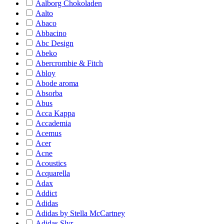
Aalborg Chokoladen
Aalto
Abaco
Abbacino
Abc Design
Abeko
Abercrombie & Fitch
Abloy
Abode aroma
Absorba
Abus
Acca Kappa
Accademia
Acemus
Acer
Acne
Acoustics
Acquarella
Adax
Addict
Adidas
Adidas by Stella McCartney
Adidas Slvr