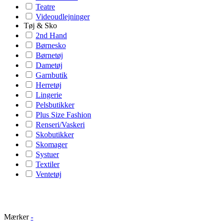
Teatre
Videoudlejninger
Tøj & Sko
2nd Hand
Børnesko
Børnetøj
Dametøj
Garnbutik
Herretøj
Lingerie
Pelsbutikker
Plus Size Fashion
Renseri/Vaskeri
Skobutikker
Skomager
Systuer
Textiler
Ventetøj
Mærker
-