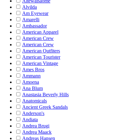
Altewaisaome
Alvilda
Am Eyewear
Amarelli
Ambassador
American Apparel
American Crew
American Crew
American Outfiters
American Tourister
American Vintage
Ames Bros
Ammann
Amoena
Ana Blum
Anastasia Beverly Hills
Anatomicals
Ancient Greek Sandals
Anderson's
Andiata
Andrea Brugi
Andrea Maack
Andreas Hansen