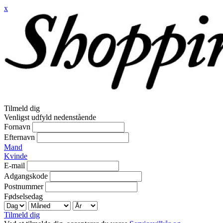
x
Tilmeld dig
Venligst udfyld nedenstående
Fornavn
Efternavn
Mand
Kvinde
E-mail
Adgangskode
Postnummer
Fødselsedag
Tilmeld dig