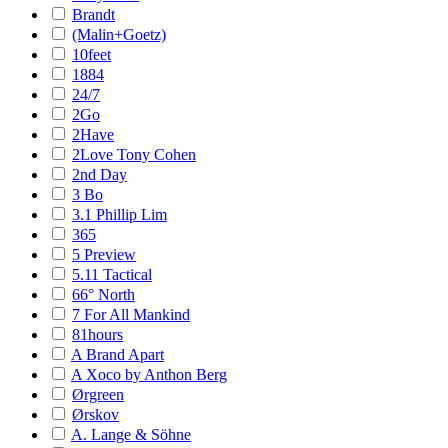
Brandt
(Malin+Goetz)
10feet
1884
24/7
2Go
2Have
2Love Tony Cohen
2nd Day
3 Bo
3.1 Phillip Lim
365
5 Preview
5.11 Tactical
66° North
7 For All Mankind
81hours
A Brand Apart
A Xoco by Anthon Berg
Ørgreen
Ørskov
A. Lange & Söhne