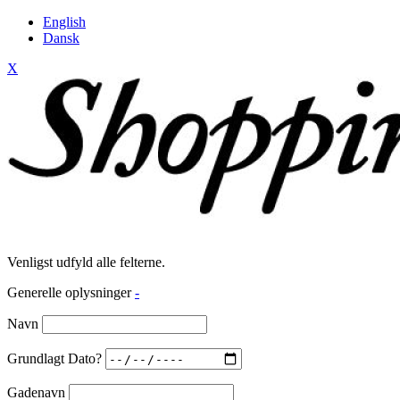
English
Dansk
X
Venligst udfyld alle felterne.
Generelle oplysninger
-
Navn
Grundlagt Dato?
Gadenavn