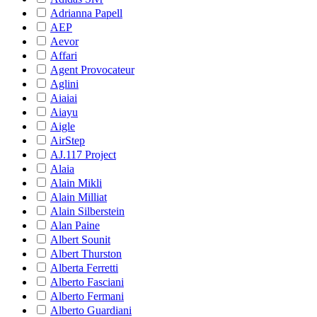
Adrianna Papell
AEP
Aevor
Affari
Agent Provocateur
Aglini
Aiaiai
Aiayu
Aigle
AirStep
AJ.117 Project
Alaia
Alain Mikli
Alain Milliat
Alain Silberstein
Alan Paine
Albert Sounit
Albert Thurston
Alberta Ferretti
Alberto Fasciani
Alberto Fermani
Alberto Guardiani