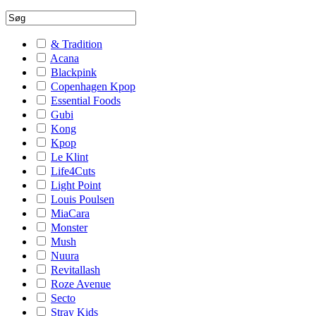
& Tradition
Acana
Blackpink
Copenhagen Kpop
Essential Foods
Gubi
Kong
Kpop
Le Klint
Life4Cuts
Light Point
Louis Poulsen
MiaCara
Monster
Mush
Nuura
Revitallash
Roze Avenue
Secto
Stray Kids