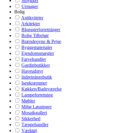
Smykker
Urmager
Bolig
Antikviteter
Arkitekter
Blomsterforretninger
Bolig Tilbehør
Brændeovne & Pejse
Byggematerialer
Ejendomsmægler
Farvehandler
Gardinbutikker
Haveudstyr
Indretningsbutik
Isenkræmmer
Køkken/Badeværelse
Lampeforretning
Møbler
Miljø Løsninger
Mosaikgalleri
Sikkerhed
Tæppehandler
Værktøj