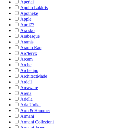
Aperlai
Apollo Lakkris
Apotheke
Apple
April77
Ara sko
Arabesque
Aramis
Arauto Rap
Arc'teryx
Arcam
Arche
Archetipo
ArchitectMade
Ardell
Areaware
Arena
Ariella
Arla Unika
Arm & Hammer
Armani
Armani Collezioni
Armani Jeans