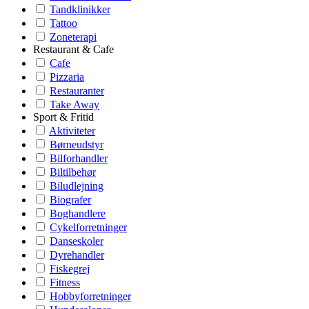
Tandklinikker
Tattoo
Zoneterapi
Restaurant & Cafe
Cafe
Pizzaria
Restauranter
Take Away
Sport & Fritid
Aktiviteter
Børneudstyr
Bilforhandler
Biltilbehør
Biludlejning
Biografer
Boghandlere
Cykelforretninger
Danseskoler
Dyrehandler
Fiskegrej
Fitness
Hobbyforretninger