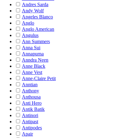
Andres Sarda
Andy Wolf
Angeles Blanco
Anglo
Anglo American
Angulus
Ann Summers
Anna Sui
Annapurna
Anndra Neen
Anne Black
Anne Vest
Anne-Claire Petit
Anntian
Anthony
Anthousa
Anti Hero
Antik Batik
Antinori
Antipast
Antipodes
Apair