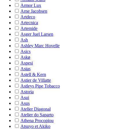
Armor Lux
Arne Jacobsen
Artdeco
Artecnica
Artemide
Asger Juel Larsen
Ash
Ashley Marc Hovelle
Asics
Askø
Aspesi
Astas
Astell & Kern
Astier de Villatte
Astleys Pipe Tobacco
Astoria
Asui
Asus
Atelier Diagonal
Atelier do Saparto
Athena Procopiou
Atsuyo et Akiko