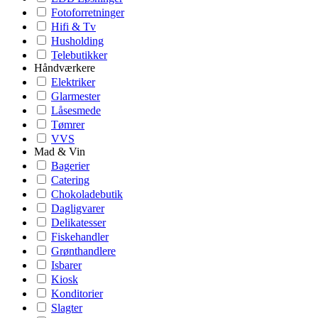
Fotoforretninger
Hifi & Tv
Husholding
Telebutikker
Håndværkere
Elektriker
Glarmester
Låsesmede
Tømrer
VVS
Mad & Vin
Bagerier
Catering
Chokoladebutik
Dagligvarer
Delikatesser
Fiskehandler
Grønthandlere
Isbarer
Kiosk
Konditorier
Slagter