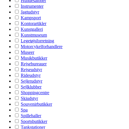
Hundesaloner
Instrumenter
Jagtudstyr
Kampsport
Kontorartikler
Kunstgalleri
Kunstmuseum
Legetøjsforretning
Motorcykelforhandlere
Museer
Musikbutikker
Rejsebureauer
Rejseudstyr
Rideudstyr
Sejlerudstyr
Sejlklubber
Shoppingcentre
Skiudstyr
Souvenirbutikker
Spa
Spillehaller
Sportsbutikker
Tankstationer