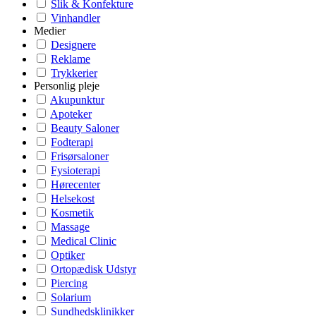
Slik & Konfekture
Vinhandler
Medier
Designere
Reklame
Trykkerier
Personlig pleje
Akupunktur
Apoteker
Beauty Saloner
Fodterapi
Frisørsaloner
Fysioterapi
Hørecenter
Helsekost
Kosmetik
Massage
Medical Clinic
Optiker
Ortopædisk Udstyr
Piercing
Solarium
Sundhedsklinikker