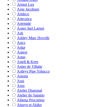
Armor Lux
Arne Jacobsen
Artdeco
Artecnica
Artemide
Asger Juel Larsen
Ash
Ashley Marc Hovelle
Asics
Askø
Aspesi
Astas
Astell & Kern
Astier de Villatte
Astleys Pipe Tobacco
Astoria
Asui
Asus
Atelier Diagonal
Atelier do Saparto
Athena Procopiou
Atsuyo et Akiko