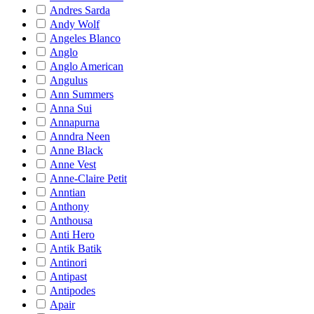
Andres Sarda
Andy Wolf
Angeles Blanco
Anglo
Anglo American
Angulus
Ann Summers
Anna Sui
Annapurna
Anndra Neen
Anne Black
Anne Vest
Anne-Claire Petit
Anntian
Anthony
Anthousa
Anti Hero
Antik Batik
Antinori
Antipast
Antipodes
Apair