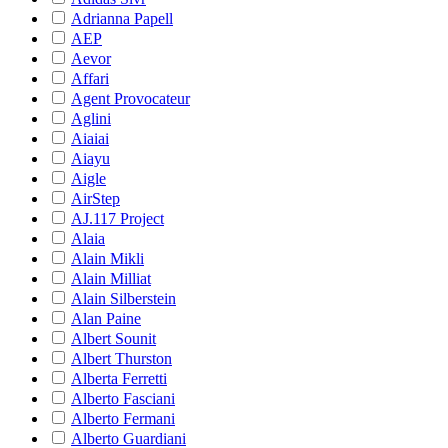
Adrianna Papell
AEP
Aevor
Affari
Agent Provocateur
Aglini
Aiaiai
Aiayu
Aigle
AirStep
AJ.117 Project
Alaia
Alain Mikli
Alain Milliat
Alain Silberstein
Alan Paine
Albert Sounit
Albert Thurston
Alberta Ferretti
Alberto Fasciani
Alberto Fermani
Alberto Guardiani