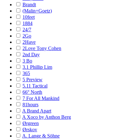
Brandt
(Malin+Goetz)
10feet
1884
24/7
2Go
2Have
2Love Tony Cohen
2nd Day
3 Bo
3.1 Phillip Lim
365
5 Preview
5.11 Tactical
66° North
7 For All Mankind
81hours
A Brand Apart
A Xoco by Anthon Berg
Ørgreen
Ørskov
A. Lange & Söhne