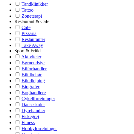
Tandklinikker
Tattoo
Zoneterapi
Restaurant & Cafe
Cafe
Pizzaria
Restauranter
Take Away
Sport & Fritid
Aktiviteter
Børneudstyr
Bilforhandler
Biltilbehør
Biludlejning
Biografer
Boghandlere
Cykelforretninger
Danseskoler
Dyrehandler
Fiskegrej
Fitness
Hobbyforretninger