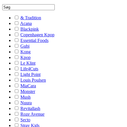
& Tradition
Acana
Blackpink
Copenhagen Kpop
Essential Foods
Gubi
Kong
Kpop
Le Klint
Life4Cuts
Light Point
Louis Poulsen
MiaCara
Monster
Mush
Nuura
Revitallash
Roze Avenue
Secto
Stray Kids