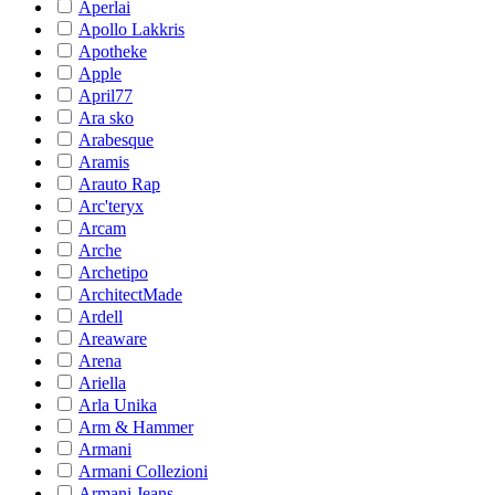
Aperlai
Apollo Lakkris
Apotheke
Apple
April77
Ara sko
Arabesque
Aramis
Arauto Rap
Arc'teryx
Arcam
Arche
Archetipo
ArchitectMade
Ardell
Areaware
Arena
Ariella
Arla Unika
Arm & Hammer
Armani
Armani Collezioni
Armani Jeans