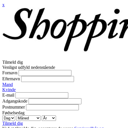
x
Tilmeld dig
Venligst udfyld nedenstående
Fornavn
Efternavn
Mand
Kvinde
E-mail
Adgangskode
Postnummer
Fødselsedag
Tilmeld dig