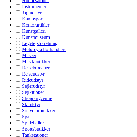
Hundesaloner
Instrumenter
Jagtudstyr
Kampsport
Kontorartikler
Kunstgalleri
Kunstmuseum
Legetøjsforretning
Motorcykelforhandlere
Museer
Musikbutikker
Rejsebureauer
Rejseudstyr
Rideudstyr
Sejlerudstyr
Sejlklubber
Shoppingcentre
Skiudstyr
Souvenirbutikker
Spa
Spillehaller
Sportsbutikker
Tankstationer