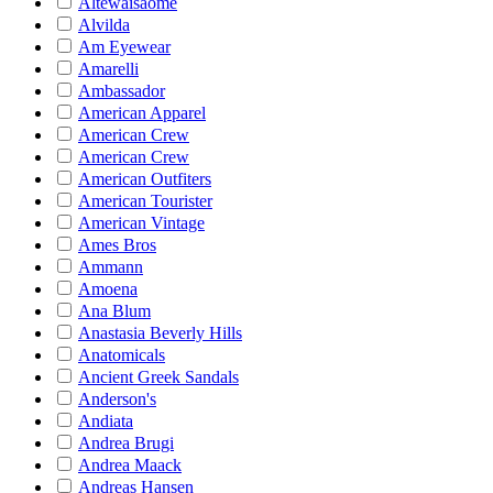
Altewaisaome
Alvilda
Am Eyewear
Amarelli
Ambassador
American Apparel
American Crew
American Crew
American Outfiters
American Tourister
American Vintage
Ames Bros
Ammann
Amoena
Ana Blum
Anastasia Beverly Hills
Anatomicals
Ancient Greek Sandals
Anderson's
Andiata
Andrea Brugi
Andrea Maack
Andreas Hansen