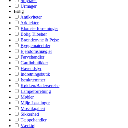
Smykker
Urmager
Bolig
Antikviteter
Arkitekter
Blomsterforretninger
Bolig Tilbehør
Brændeovne & Pejse
Byggematerialer
Ejendomsmægler
Farvehandler
Gardinbutikker
Haveudstyr
Indretningsbutik
Isenkræmmer
Køkken/Badeværelse
Lampeforretning
Møbler
Miljø Løsninger
Mosaikgalleri
Sikkerhed
Tæppehandler
Værktøj