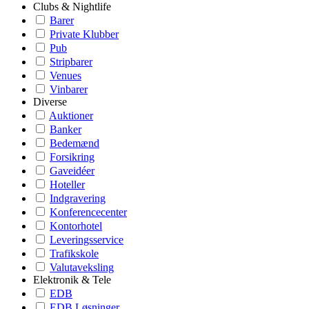
Clubs & Nightlife
Barer
Private Klubber
Pub
Stripbarer
Venues
Vinbarer
Diverse
Auktioner
Banker
Bedemænd
Forsikring
Gaveidéer
Hoteller
Indgravering
Konferencecenter
Kontorhotel
Leveringsservice
Trafikskole
Valutaveksling
Elektronik & Tele
EDB
EDB Løsninger