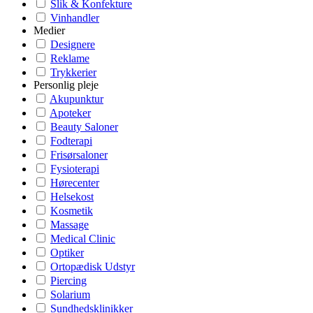
Slik & Konfekture
Vinhandler
Medier
Designere
Reklame
Trykkerier
Personlig pleje
Akupunktur
Apoteker
Beauty Saloner
Fodterapi
Frisørsaloner
Fysioterapi
Hørecenter
Helsekost
Kosmetik
Massage
Medical Clinic
Optiker
Ortopædisk Udstyr
Piercing
Solarium
Sundhedsklinikker