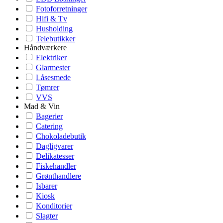
Fotoforretninger
Hifi & Tv
Husholding
Telebutikker
Håndværkere
Elektriker
Glarmester
Låsesmede
Tømrer
VVS
Mad & Vin
Bagerier
Catering
Chokoladebutik
Dagligvarer
Delikatesser
Fiskehandler
Grønthandlere
Isbarer
Kiosk
Konditorier
Slagter