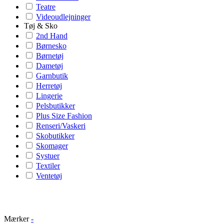
Teatre
Videoudlejninger
Tøj & Sko
2nd Hand
Børnesko
Børnetøj
Dametøj
Garnbutik
Herretøj
Lingerie
Pelsbutikker
Plus Size Fashion
Renseri/Vaskeri
Skobutikker
Skomager
Systuer
Textiler
Ventetøj
Mærker
-