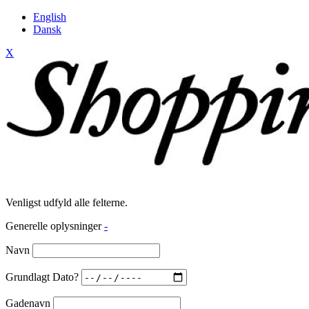
English
Dansk
X
Venligst udfyld alle felterne.
Generelle oplysninger
-
Navn
Grundlagt Dato?
Gadenavn