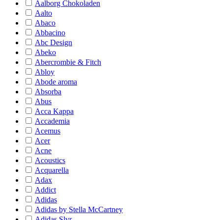
Aalborg Chokoladen
Aalto
Abaco
Abbacino
Abc Design
Abeko
Abercrombie & Fitch
Abloy
Abode aroma
Absorba
Abus
Acca Kappa
Accademia
Acemus
Acer
Acne
Acoustics
Acquarella
Adax
Addict
Adidas
Adidas by Stella McCartney
Adidas Slvr