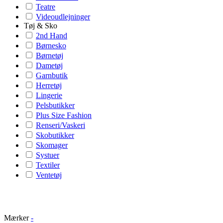
Teatre
Videoudlejninger
Tøj & Sko
2nd Hand
Børnesko
Børnetøj
Dametøj
Garnbutik
Herretøj
Lingerie
Pelsbutikker
Plus Size Fashion
Renseri/Vaskeri
Skobutikker
Skomager
Systuer
Textiler
Ventetøj
Mærker
-