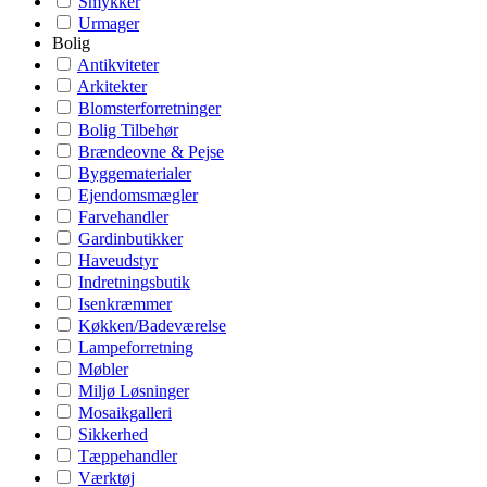
Smykker
Urmager
Bolig
Antikviteter
Arkitekter
Blomsterforretninger
Bolig Tilbehør
Brændeovne & Pejse
Byggematerialer
Ejendomsmægler
Farvehandler
Gardinbutikker
Haveudstyr
Indretningsbutik
Isenkræmmer
Køkken/Badeværelse
Lampeforretning
Møbler
Miljø Løsninger
Mosaikgalleri
Sikkerhed
Tæppehandler
Værktøj