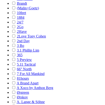
Brandt
(Malin+Goetz)
10feet
1884
24/7
2Go
2Have
2Love Tony Cohen
2nd Day
3 Bo
3.1 Phillip Lim
365
5 Preview
5.11 Tactical
66° North
7 For All Mankind
81hours
A Brand Apart
A Xoco by Anthon Berg
Ørgreen
Ørskov
A. Lange & Söhne