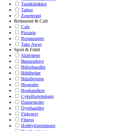
Tandklinikker
Tattoo
Zoneterapi
Restaurant & Cafe
Cafe
Pizzaria
Restauranter
Take Away
Sport & Fritid
Aktiviteter
Børneudstyr
Bilforhandler
Biltilbehør
Biludlejning
Biografer
Boghandlere
Cykelforretninger
Danseskoler
Dyrehandler
Fiskegrej
Fitness
Hobbyforretninger