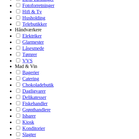
Fotoforretninger
Hifi & Tv
Husholding
Telebutikker
Håndværkere
Elektriker
Glarmester
Låsesmede
Tømrer
VVS
Mad & Vin
Bagerier
Catering
Chokoladebutik
Dagligvarer
Delikatesser
Fiskehandler
Grønthandlere
Isbarer
Kiosk
Konditorier
Slagter