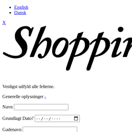
English
Dansk
X
Venligst udfyld alle felterne.
Generelle oplysninger
-
Navn
Grundlagt Dato?
Gadenavn