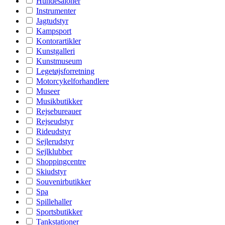
Hundesaloner
Instrumenter
Jagtudstyr
Kampsport
Kontorartikler
Kunstgalleri
Kunstmuseum
Legetøjsforretning
Motorcykelforhandlere
Museer
Musikbutikker
Rejsebureauer
Rejseudstyr
Rideudstyr
Sejlerudstyr
Sejlklubber
Shoppingcentre
Skiudstyr
Souvenirbutikker
Spa
Spillehaller
Sportsbutikker
Tankstationer