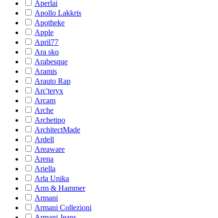
Aperlai
Apollo Lakkris
Apotheke
Apple
April77
Ara sko
Arabesque
Aramis
Arauto Rap
Arc'teryx
Arcam
Arche
Archetipo
ArchitectMade
Ardell
Areaware
Arena
Ariella
Arla Unika
Arm & Hammer
Armani
Armani Collezioni
Armani Jeans