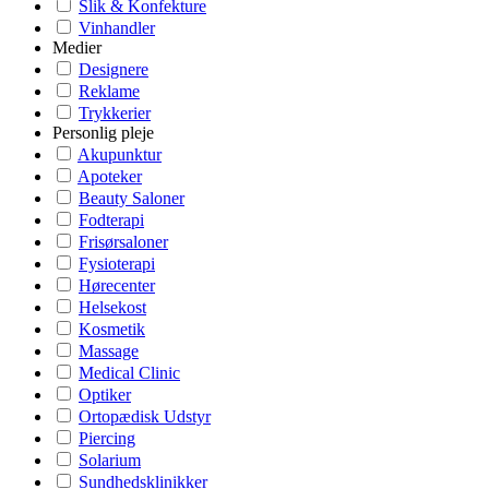
Slik & Konfekture
Vinhandler
Medier
Designere
Reklame
Trykkerier
Personlig pleje
Akupunktur
Apoteker
Beauty Saloner
Fodterapi
Frisørsaloner
Fysioterapi
Hørecenter
Helsekost
Kosmetik
Massage
Medical Clinic
Optiker
Ortopædisk Udstyr
Piercing
Solarium
Sundhedsklinikker