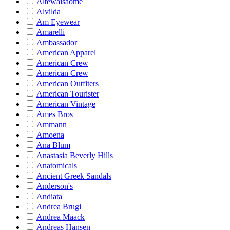
Altewaisaome
Alvilda
Am Eyewear
Amarelli
Ambassador
American Apparel
American Crew
American Crew
American Outfiters
American Tourister
American Vintage
Ames Bros
Ammann
Amoena
Ana Blum
Anastasia Beverly Hills
Anatomicals
Ancient Greek Sandals
Anderson's
Andiata
Andrea Brugi
Andrea Maack
Andreas Hansen