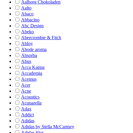
Aalborg Chokoladen
Aalto
Abaco
Abbacino
Abc Design
Abeko
Abercrombie & Fitch
Abloy
Abode aroma
Absorba
Abus
Acca Kappa
Accademia
Acemus
Acer
Acne
Acoustics
Acquarella
Adax
Addict
Adidas
Adidas by Stella McCartney
Adidas Slvr