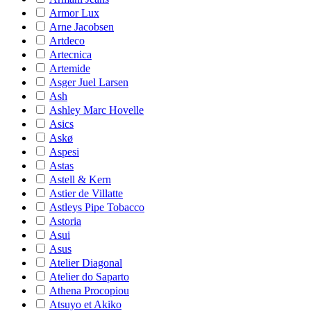
Armor Lux
Arne Jacobsen
Artdeco
Artecnica
Artemide
Asger Juel Larsen
Ash
Ashley Marc Hovelle
Asics
Askø
Aspesi
Astas
Astell & Kern
Astier de Villatte
Astleys Pipe Tobacco
Astoria
Asui
Asus
Atelier Diagonal
Atelier do Saparto
Athena Procopiou
Atsuyo et Akiko