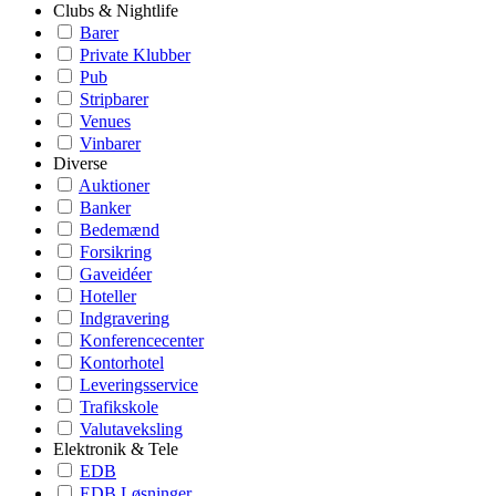
Clubs & Nightlife
Barer
Private Klubber
Pub
Stripbarer
Venues
Vinbarer
Diverse
Auktioner
Banker
Bedemænd
Forsikring
Gaveidéer
Hoteller
Indgravering
Konferencecenter
Kontorhotel
Leveringsservice
Trafikskole
Valutaveksling
Elektronik & Tele
EDB
EDB Løsninger