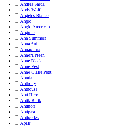
Andres Sarda
Andy Wolf
Angeles Blanco
Anglo
Anglo American
Angulus
Ann Summers
Anna Sui
Annapurna
Anndra Neen
Anne Black
Anne Vest
Anne-Claire Petit
Anntian
Anthony
Anthousa
Anti Hero
Antik Batik
Antinori
Antipast
Antipodes
Apair