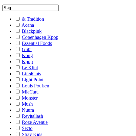
& Tradition
Acana
Blackpink
Copenhagen Kpop
Essential Foods
Gubi
Kong
Kpop
Le Klint
Life4Cuts
Light Point
Louis Poulsen
MiaCara
Monster
Mush
Nuura
Revitallash
Roze Avenue
Secto
Stray Kids