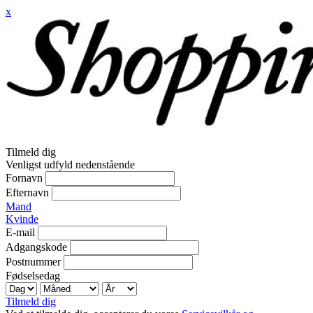
x
Tilmeld dig
Venligst udfyld nedenstående
Fornavn
Efternavn
Mand
Kvinde
E-mail
Adgangskode
Postnummer
Fødselsedag
Tilmeld dig