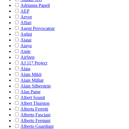
Adrianna Papell
AEP
Aevor
Affari
Agent Provocateur
Aglini
Aiaiai
Aiayu
Aigle
AirStep
AJ.117 Project
Alaia
Alain Mikli
Alain Milliat
Alain Silberstein
Alan Paine
Albert Sounit
Albert Thurston
Alberta Ferretti
Alberto Fasciani
Alberto Fermani
Alberto Guardiani