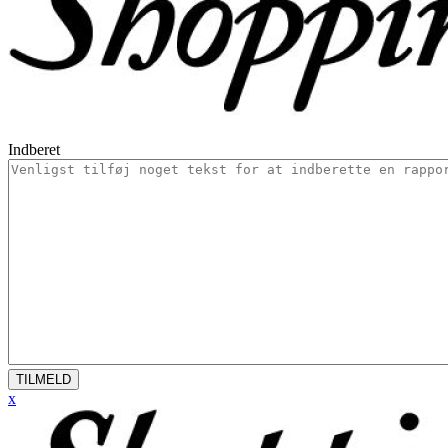
Indberet
TILMELD
x