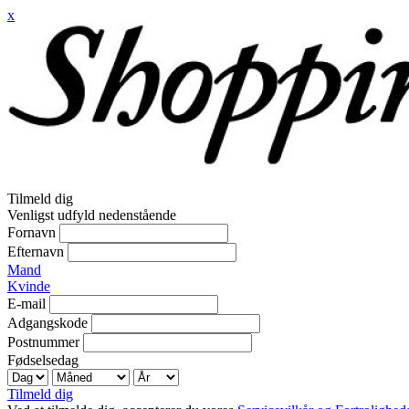
x
Tilmeld dig
Venligst udfyld nedenstående
Fornavn
Efternavn
Mand
Kvinde
E-mail
Adgangskode
Postnummer
Fødselsedag
Tilmeld dig