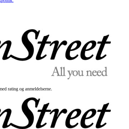
politik.
med rating og anmeldelserne.