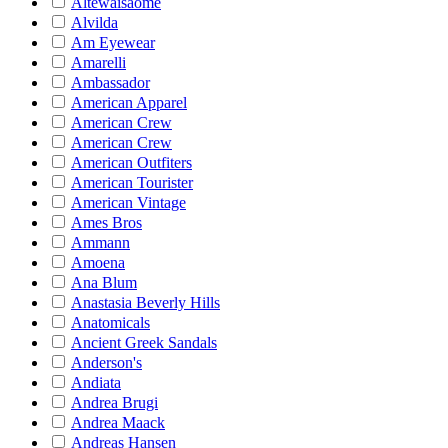
Altewaisaome
Alvilda
Am Eyewear
Amarelli
Ambassador
American Apparel
American Crew
American Crew
American Outfiters
American Tourister
American Vintage
Ames Bros
Ammann
Amoena
Ana Blum
Anastasia Beverly Hills
Anatomicals
Ancient Greek Sandals
Anderson's
Andiata
Andrea Brugi
Andrea Maack
Andreas Hansen