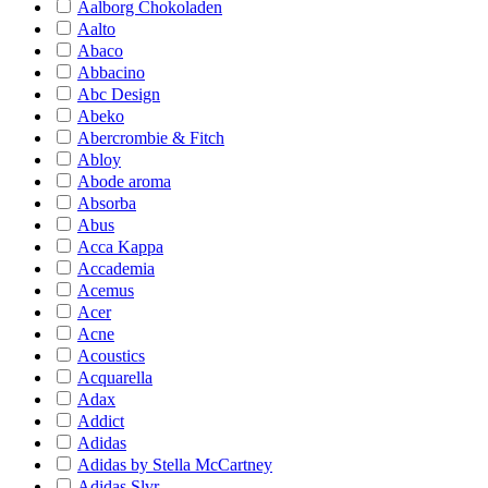
Aalborg Chokoladen
Aalto
Abaco
Abbacino
Abc Design
Abeko
Abercrombie & Fitch
Abloy
Abode aroma
Absorba
Abus
Acca Kappa
Accademia
Acemus
Acer
Acne
Acoustics
Acquarella
Adax
Addict
Adidas
Adidas by Stella McCartney
Adidas Slvr