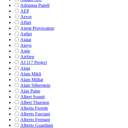
Adrianna Papell
AEP
Aevor
Affari
Agent Provocateur
Aglini
Aiaiai
Aiayu
Aigle
AirStep
AJ.117 Project
Alaia
Alain Mikli
Alain Milliat
Alain Silberstein
Alan Paine
Albert Sounit
Albert Thurston
Alberta Ferretti
Alberto Fasciani
Alberto Fermani
Alberto Guardiani