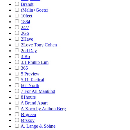
Brandt
(Malin+Goetz)
10feet
1884
24/7
2Go
2Have
2Love Tony Cohen
2nd Day
3 Bo
3.1 Phillip Lim
365
5 Preview
5.11 Tactical
66° North
7 For All Mankind
81hours
A Brand Apart
A Xoco by Anthon Berg
Ørgreen
Ørskov
A. Lange & Söhne