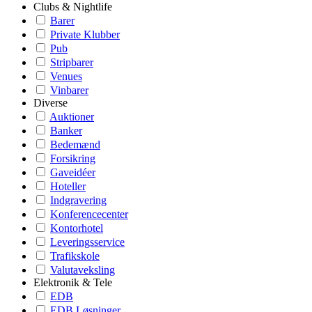
Clubs & Nightlife
Barer
Private Klubber
Pub
Stripbarer
Venues
Vinbarer
Diverse
Auktioner
Banker
Bedemænd
Forsikring
Gaveidéer
Hoteller
Indgravering
Konferencecenter
Kontorhotel
Leveringsservice
Trafikskole
Valutaveksling
Elektronik & Tele
EDB
EDB Løsninger