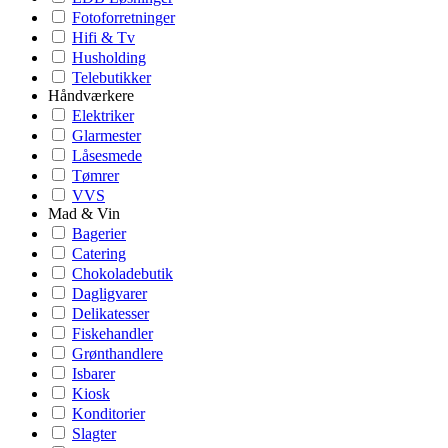
Fotoforretninger
Hifi & Tv
Husholding
Telebutikker
Håndværkere
Elektriker
Glarmester
Låsesmede
Tømrer
VVS
Mad & Vin
Bagerier
Catering
Chokoladebutik
Dagligvarer
Delikatesser
Fiskehandler
Grønthandlere
Isbarer
Kiosk
Konditorier
Slagter