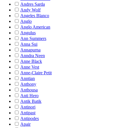
Andres Sarda
Andy Wolf
Angeles Blanco
Anglo
Anglo American
Angulus
Ann Summers
Anna Sui
Annapurna
Anndra Neen
Anne Black
Anne Vest
Anne-Claire Petit
Anntian
Anthony
Anthousa
Anti Hero
Antik Batik
Antinori
Antipast
Antipodes
Apair