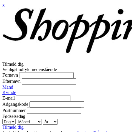
x
Tilmeld dig
Venligst udfyld nedenstående
Fornavn
Efternavn
Mand
Kvinde
E-mail
Adgangskode
Postnummer
Fødselsedag
Tilmeld dig