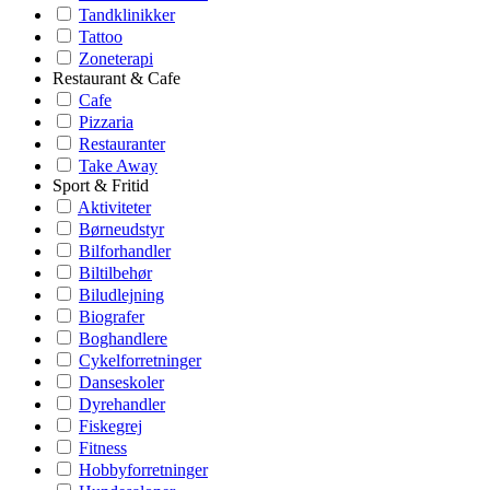
Tandklinikker
Tattoo
Zoneterapi
Restaurant & Cafe
Cafe
Pizzaria
Restauranter
Take Away
Sport & Fritid
Aktiviteter
Børneudstyr
Bilforhandler
Biltilbehør
Biludlejning
Biografer
Boghandlere
Cykelforretninger
Danseskoler
Dyrehandler
Fiskegrej
Fitness
Hobbyforretninger