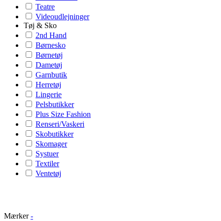
Teatre
Videoudlejninger
Tøj & Sko
2nd Hand
Børnesko
Børnetøj
Dametøj
Garnbutik
Herretøj
Lingerie
Pelsbutikker
Plus Size Fashion
Renseri/Vaskeri
Skobutikker
Skomager
Systuer
Textiler
Ventetøj
Mærker
-