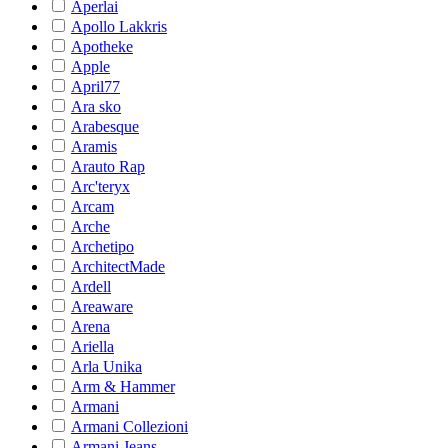
Aperlai
Apollo Lakkris
Apotheke
Apple
April77
Ara sko
Arabesque
Aramis
Arauto Rap
Arc'teryx
Arcam
Arche
Archetipo
ArchitectMade
Ardell
Areaware
Arena
Ariella
Arla Unika
Arm & Hammer
Armani
Armani Collezioni
Armani Jeans