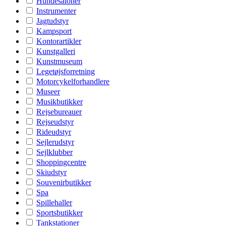
Hundesaloner
Instrumenter
Jagtudstyr
Kampsport
Kontorartikler
Kunstgalleri
Kunstmuseum
Legetøjsforretning
Motorcykelforhandlere
Museer
Musikbutikker
Rejsebureauer
Rejseudstyr
Rideudstyr
Sejlerudstyr
Sejlklubber
Shoppingcentre
Skiudstyr
Souvenirbutikker
Spa
Spillehaller
Sportsbutikker
Tankstationer