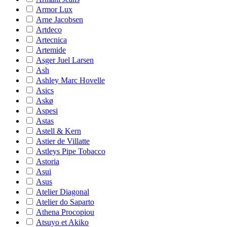
Armor Lux
Arne Jacobsen
Artdeco
Artecnica
Artemide
Asger Juel Larsen
Ash
Ashley Marc Hovelle
Asics
Askø
Aspesi
Astas
Astell & Kern
Astier de Villatte
Astleys Pipe Tobacco
Astoria
Asui
Asus
Atelier Diagonal
Atelier do Saparto
Athena Procopiou
Atsuyo et Akiko