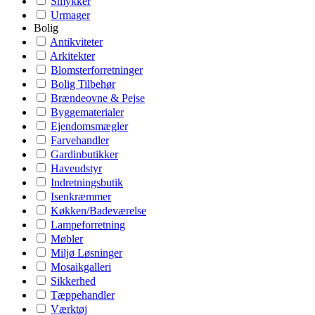
Smykker
Urmager
Bolig
Antikviteter
Arkitekter
Blomsterforretninger
Bolig Tilbehør
Brændeovne & Pejse
Byggematerialer
Ejendomsmægler
Farvehandler
Gardinbutikker
Haveudstyr
Indretningsbutik
Isenkræmmer
Køkken/Badeværelse
Lampeforretning
Møbler
Miljø Løsninger
Mosaikgalleri
Sikkerhed
Tæppehandler
Værktøj