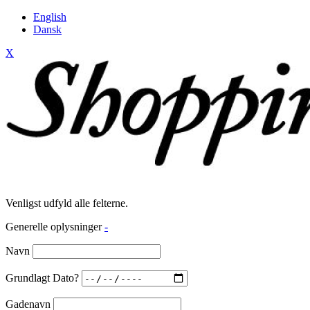
English
Dansk
X
Venligst udfyld alle felterne.
Generelle oplysninger
-
Navn
Grundlagt Dato?
Gadenavn