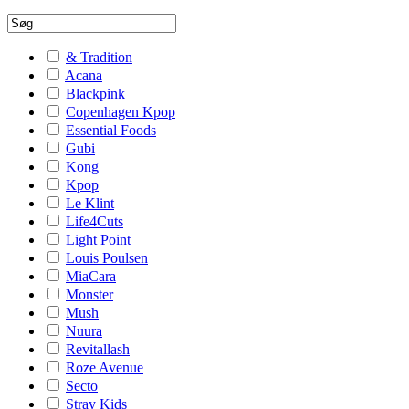
& Tradition
Acana
Blackpink
Copenhagen Kpop
Essential Foods
Gubi
Kong
Kpop
Le Klint
Life4Cuts
Light Point
Louis Poulsen
MiaCara
Monster
Mush
Nuura
Revitallash
Roze Avenue
Secto
Stray Kids