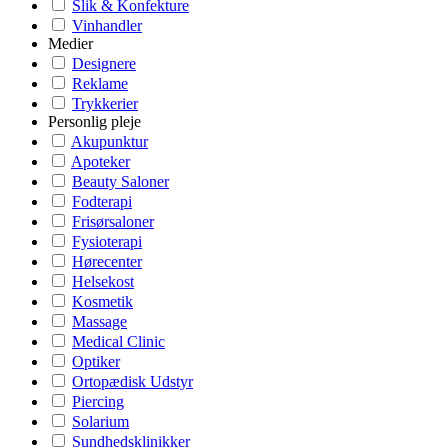
Slik & Konfekture
Vinhandler
Medier
Designere
Reklame
Trykkerier
Personlig pleje
Akupunktur
Apoteker
Beauty Saloner
Fodterapi
Frisørsaloner
Fysioterapi
Hørecenter
Helsekost
Kosmetik
Massage
Medical Clinic
Optiker
Ortopædisk Udstyr
Piercing
Solarium
Sundhedsklinikker