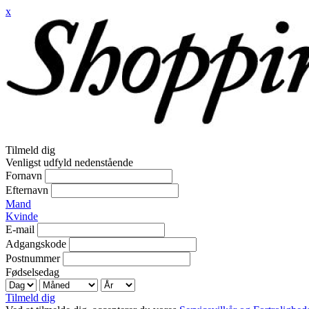
x
Tilmeld dig
Venligst udfyld nedenstående
Fornavn
Efternavn
Mand
Kvinde
E-mail
Adgangskode
Postnummer
Fødselsedag
Tilmeld dig