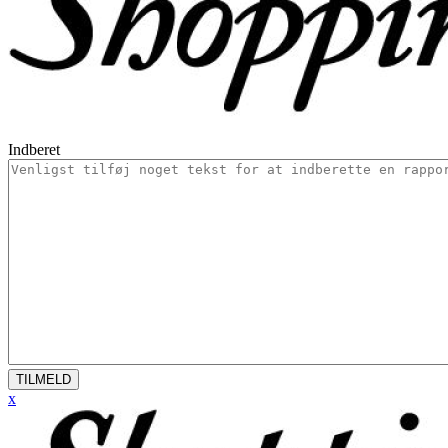
Indberet
TILMELD
x