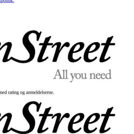
politik.
med rating og anmeldelserne.