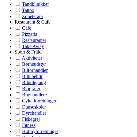
Tandklinikker
Tattoo
Zoneterapi
Restaurant & Cafe
Cafe
Pizzaria
Restauranter
Take Away
Sport & Fritid
Aktiviteter
Børneudstyr
Bilforhandler
Biltilbehør
Biludlejning
Biografer
Boghandlere
Cykelforretninger
Danseskoler
Dyrehandler
Fiskegrej
Fitness
Hobbyforretninger