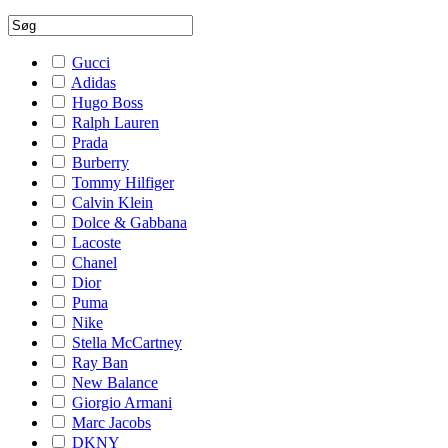
Gucci
Adidas
Hugo Boss
Ralph Lauren
Prada
Burberry
Tommy Hilfiger
Calvin Klein
Dolce & Gabbana
Lacoste
Chanel
Dior
Puma
Nike
Stella McCartney
Ray Ban
New Balance
Giorgio Armani
Marc Jacobs
DKNY