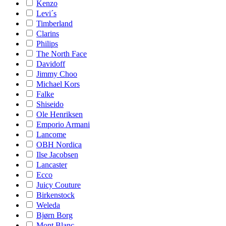
Kenzo
Levi´s
Timberland
Clarins
Philips
The North Face
Davidoff
Jimmy Choo
Michael Kors
Falke
Shiseido
Ole Henriksen
Emporio Armani
Lancome
OBH Nordica
Ilse Jacobsen
Lancaster
Ecco
Juicy Couture
Birkenstock
Weleda
Bjørn Borg
Mont Blanc