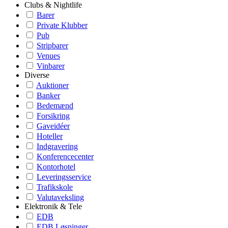
Clubs & Nightlife
Barer
Private Klubber
Pub
Stripbarer
Venues
Vinbarer
Diverse
Auktioner
Banker
Bedemænd
Forsikring
Gaveidéer
Hoteller
Indgravering
Konferencecenter
Kontorhotel
Leveringsservice
Trafikskole
Valutaveksling
Elektronik & Tele
EDB
EDB Løsninger