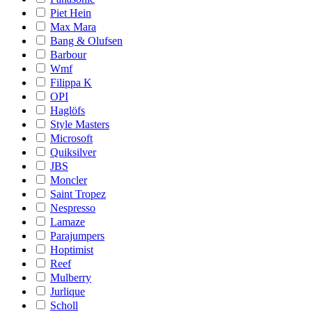
Piet Hein
Max Mara
Bang & Olufsen
Barbour
Wmf
Filippa K
OPI
Haglöfs
Style Masters
Microsoft
Quiksilver
JBS
Moncler
Saint Tropez
Nespresso
Lamaze
Parajumpers
Hoptimist
Reef
Mulberry
Jurlique
Scholl