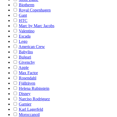
Biotherm
Royal Copenhagen
Gant
HTC
Marc by Marc Jacobs
Valentino
Escada
Lego
American Crew
Babyliss
Bulgari
Givenchy
Apple
Max Factor
Rosendahl
Fjällräven
Helena Rubinstein
Disney
Narciso Rodriguez
Garnier
Karl Lagerfeld
Moroccanoil