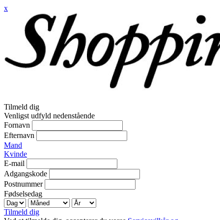
x
Tilmeld dig
Venligst udfyld nedenstående
Fornavn
Efternavn
Mand
Kvinde
E-mail
Adgangskode
Postnummer
Fødselsedag
Tilmeld dig