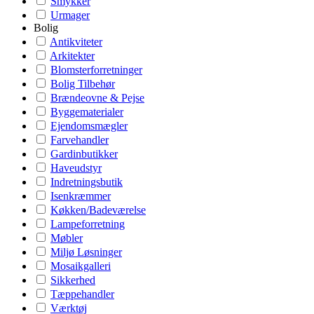
Smykker
Urmager
Bolig
Antikviteter
Arkitekter
Blomsterforretninger
Bolig Tilbehør
Brændeovne & Pejse
Byggematerialer
Ejendomsmægler
Farvehandler
Gardinbutikker
Haveudstyr
Indretningsbutik
Isenkræmmer
Køkken/Badeværelse
Lampeforretning
Møbler
Miljø Løsninger
Mosaikgalleri
Sikkerhed
Tæppehandler
Værktøj