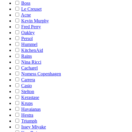
Boss
Le Creuset
Acne
Kevin Murphy
Fred Perry
Oakley
Persol
Hummel
KitchenAid
Rains
Nina Ricci
Cacharel
Nomess Copenhagen
Carrera
Casio
Stelton
Kerastase
Krups
Havaianas
Hestra
Triumph
Issey Miyake