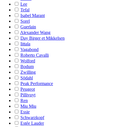
Lee
Tefal
Isabel Marant
Sorel
Guerlain
Alexander Wang
Day Birger et Mikkelsen
Iittala
Vagabond
Roberto Cavalli
Wolford
Bodum
Zwilling
Södahl
Peak Performance
Peugeot
Pillivuyt
Ren
Miu Miu
Essie
Schwarzkopf
Estée Lauder