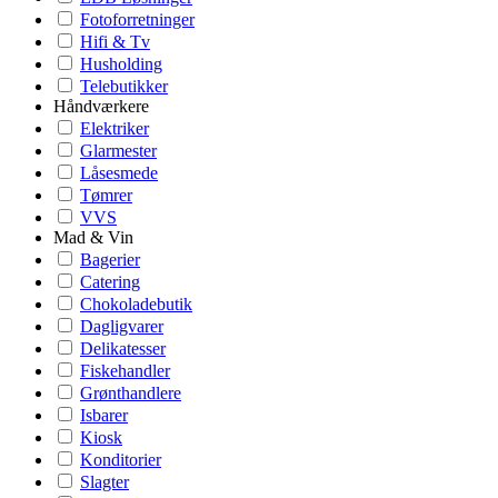
Fotoforretninger
Hifi & Tv
Husholding
Telebutikker
Håndværkere
Elektriker
Glarmester
Låsesmede
Tømrer
VVS
Mad & Vin
Bagerier
Catering
Chokoladebutik
Dagligvarer
Delikatesser
Fiskehandler
Grønthandlere
Isbarer
Kiosk
Konditorier
Slagter