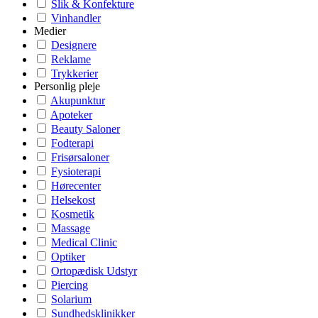
Slik & Konfekture
Vinhandler
Medier
Designere
Reklame
Trykkerier
Personlig pleje
Akupunktur
Apoteker
Beauty Saloner
Fodterapi
Frisørsaloner
Fysioterapi
Hørecenter
Helsekost
Kosmetik
Massage
Medical Clinic
Optiker
Ortopædisk Udstyr
Piercing
Solarium
Sundhedsklinikker