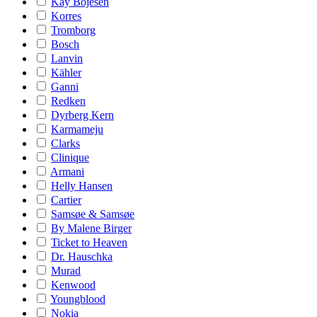
Kay Bojesen
Korres
Tromborg
Bosch
Lanvin
Kähler
Ganni
Redken
Dyrberg Kern
Karmameju
Clarks
Clinique
Armani
Helly Hansen
Cartier
Samsøe & Samsøe
By Malene Birger
Ticket to Heaven
Dr. Hauschka
Murad
Kenwood
Youngblood
Nokia