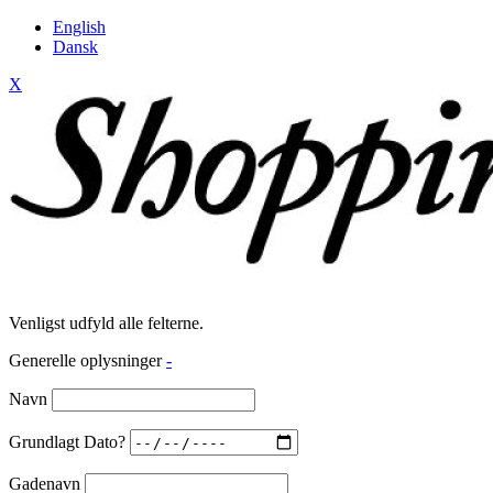
English
Dansk
X
Venligst udfyld alle felterne.
Generelle oplysninger
-
Navn
Grundlagt Dato?
Gadenavn