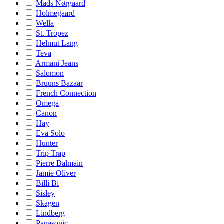
Mads Nørgaard
Holmegaard
Wella
St. Tropez
Helmut Lang
Teva
Armani Jeans
Salomon
Bruuns Bazaar
French Connection
Omega
Canon
Hay
Eva Solo
Hunter
Trip Trap
Pierre Balmain
Jamie Oliver
Billi Bi
Sisley
Skagen
Lindberg
Panasonic