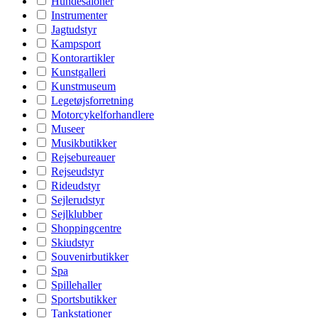
Hundesaloner
Instrumenter
Jagtudstyr
Kampsport
Kontorartikler
Kunstgalleri
Kunstmuseum
Legetøjsforretning
Motorcykelforhandlere
Museer
Musikbutikker
Rejsebureauer
Rejseudstyr
Rideudstyr
Sejlerudstyr
Sejlklubber
Shoppingcentre
Skiudstyr
Souvenirbutikker
Spa
Spillehaller
Sportsbutikker
Tankstationer