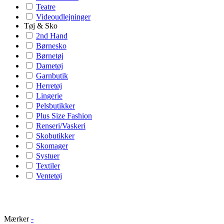
Teatre
Videoudlejninger
Tøj & Sko
2nd Hand
Børnesko
Børnetøj
Dametøj
Garnbutik
Herretøj
Lingerie
Pelsbutikker
Plus Size Fashion
Renseri/Vaskeri
Skobutikker
Skomager
Systuer
Textiler
Ventetøj
Mærker
-