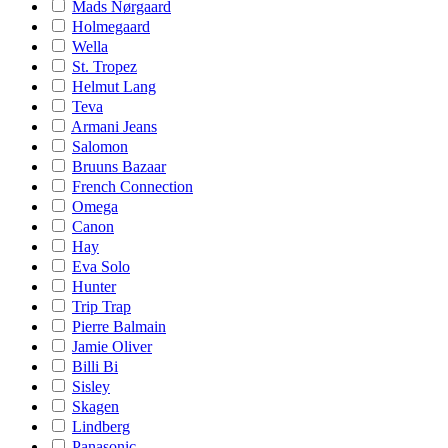
Mads Nørgaard
Holmegaard
Wella
St. Tropez
Helmut Lang
Teva
Armani Jeans
Salomon
Bruuns Bazaar
French Connection
Omega
Canon
Hay
Eva Solo
Hunter
Trip Trap
Pierre Balmain
Jamie Oliver
Billi Bi
Sisley
Skagen
Lindberg
Panasonic