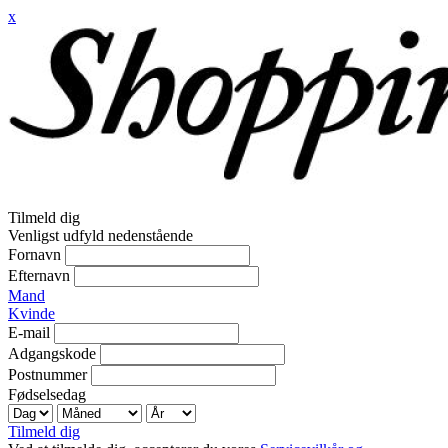
x
Tilmeld dig
Venligst udfyld nedenstående
Fornavn
Efternavn
Mand
Kvinde
E-mail
Adgangskode
Postnummer
Fødselsedag
Tilmeld dig