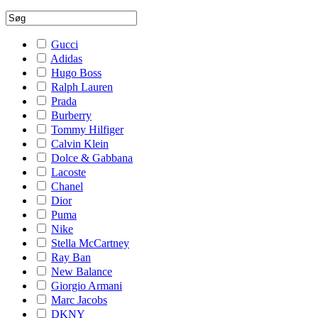
Gucci
Adidas
Hugo Boss
Ralph Lauren
Prada
Burberry
Tommy Hilfiger
Calvin Klein
Dolce & Gabbana
Lacoste
Chanel
Dior
Puma
Nike
Stella McCartney
Ray Ban
New Balance
Giorgio Armani
Marc Jacobs
DKNY