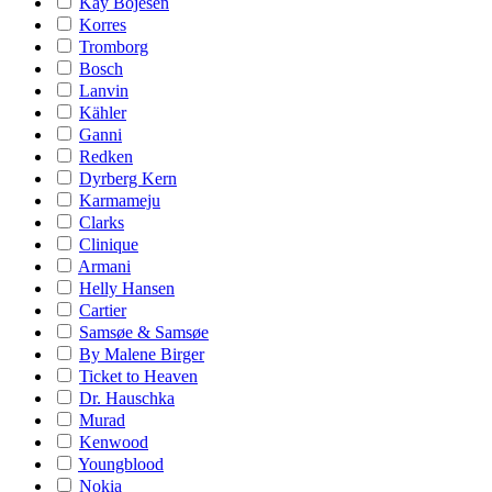
Kay Bojesen
Korres
Tromborg
Bosch
Lanvin
Kähler
Ganni
Redken
Dyrberg Kern
Karmameju
Clarks
Clinique
Armani
Helly Hansen
Cartier
Samsøe & Samsøe
By Malene Birger
Ticket to Heaven
Dr. Hauschka
Murad
Kenwood
Youngblood
Nokia