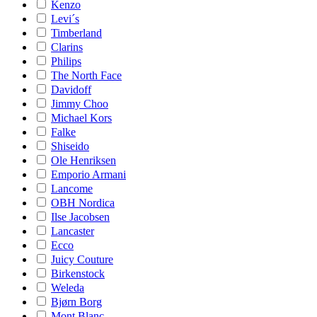
Kenzo
Levi´s
Timberland
Clarins
Philips
The North Face
Davidoff
Jimmy Choo
Michael Kors
Falke
Shiseido
Ole Henriksen
Emporio Armani
Lancome
OBH Nordica
Ilse Jacobsen
Lancaster
Ecco
Juicy Couture
Birkenstock
Weleda
Bjørn Borg
Mont Blanc