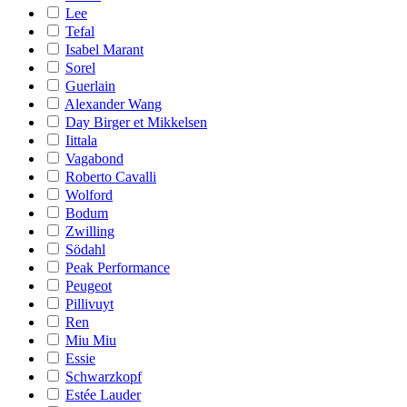
Lee
Tefal
Isabel Marant
Sorel
Guerlain
Alexander Wang
Day Birger et Mikkelsen
Iittala
Vagabond
Roberto Cavalli
Wolford
Bodum
Zwilling
Södahl
Peak Performance
Peugeot
Pillivuyt
Ren
Miu Miu
Essie
Schwarzkopf
Estée Lauder