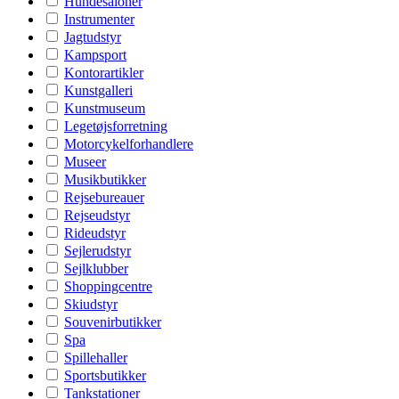
Hundesaloner
Instrumenter
Jagtudstyr
Kampsport
Kontorartikler
Kunstgalleri
Kunstmuseum
Legetøjsforretning
Motorcykelforhandlere
Museer
Musikbutikker
Rejsebureauer
Rejseudstyr
Rideudstyr
Sejlerudstyr
Sejlklubber
Shoppingcentre
Skiudstyr
Souvenirbutikker
Spa
Spillehaller
Sportsbutikker
Tankstationer