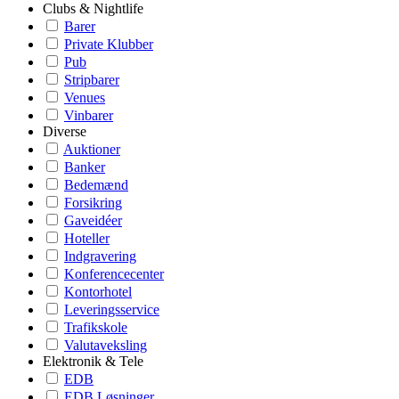
Clubs & Nightlife
Barer
Private Klubber
Pub
Stripbarer
Venues
Vinbarer
Diverse
Auktioner
Banker
Bedemænd
Forsikring
Gaveidéer
Hoteller
Indgravering
Konferencecenter
Kontorhotel
Leveringsservice
Trafikskole
Valutaveksling
Elektronik & Tele
EDB
EDB Løsninger