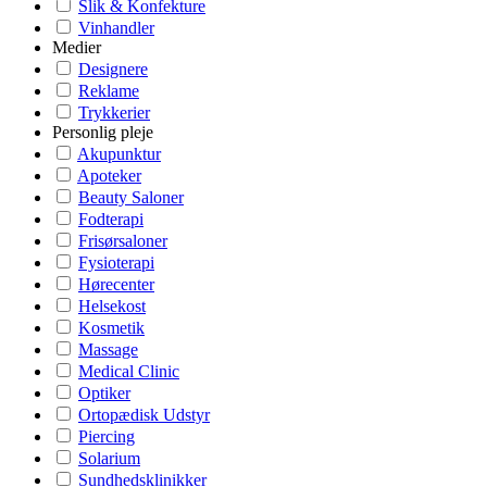
Slik & Konfekture
Vinhandler
Medier
Designere
Reklame
Trykkerier
Personlig pleje
Akupunktur
Apoteker
Beauty Saloner
Fodterapi
Frisørsaloner
Fysioterapi
Hørecenter
Helsekost
Kosmetik
Massage
Medical Clinic
Optiker
Ortopædisk Udstyr
Piercing
Solarium
Sundhedsklinikker