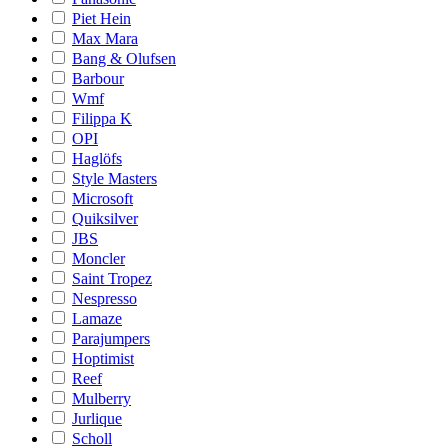
Piet Hein
Max Mara
Bang & Olufsen
Barbour
Wmf
Filippa K
OPI
Haglöfs
Style Masters
Microsoft
Quiksilver
JBS
Moncler
Saint Tropez
Nespresso
Lamaze
Parajumpers
Hoptimist
Reef
Mulberry
Jurlique
Scholl