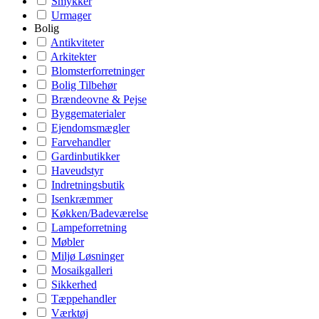
Smykker
Urmager
Bolig
Antikviteter
Arkitekter
Blomsterforretninger
Bolig Tilbehør
Brændeovne & Pejse
Byggematerialer
Ejendomsmægler
Farvehandler
Gardinbutikker
Haveudstyr
Indretningsbutik
Isenkræmmer
Køkken/Badeværelse
Lampeforretning
Møbler
Miljø Løsninger
Mosaikgalleri
Sikkerhed
Tæppehandler
Værktøj