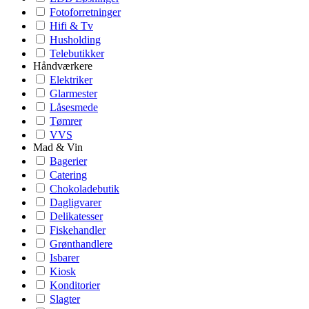
Fotoforretninger
Hifi & Tv
Husholding
Telebutikker
Håndværkere
Elektriker
Glarmester
Låsesmede
Tømrer
VVS
Mad & Vin
Bagerier
Catering
Chokoladebutik
Dagligvarer
Delikatesser
Fiskehandler
Grønthandlere
Isbarer
Kiosk
Konditorier
Slagter