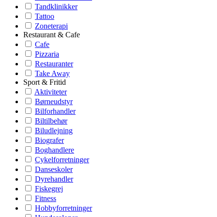
Tandklinikker
Tattoo
Zoneterapi
Restaurant & Cafe
Cafe
Pizzaria
Restauranter
Take Away
Sport & Fritid
Aktiviteter
Børneudstyr
Bilforhandler
Biltilbehør
Biludlejning
Biografer
Boghandlere
Cykelforretninger
Danseskoler
Dyrehandler
Fiskegrej
Fitness
Hobbyforretninger