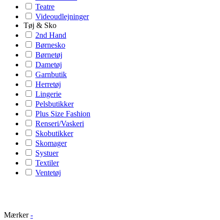
Teatre
Videoudlejninger
Tøj & Sko
2nd Hand
Børnesko
Børnetøj
Dametøj
Garnbutik
Herretøj
Lingerie
Pelsbutikker
Plus Size Fashion
Renseri/Vaskeri
Skobutikker
Skomager
Systuer
Textiler
Ventetøj
Mærker
-