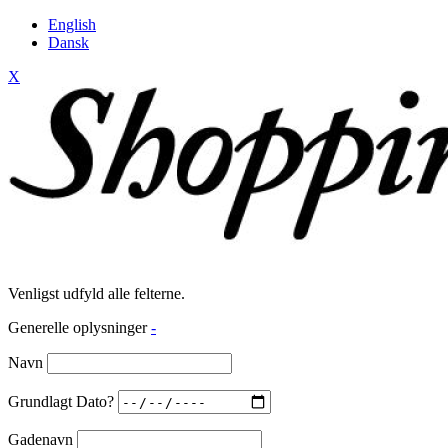
English
Dansk
X
Venligst udfyld alle felterne.
Generelle oplysninger
-
Navn
Grundlagt Dato?
Gadenavn