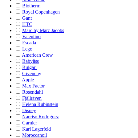
Biotherm
Royal Copenhagen
Gant
HTC
Marc by Marc Jacobs
Valentino
Escada
Lego
American Crew
Babyliss
Bulgari
Givenchy
Apple
Max Factor
Rosendahl
Fjällräven
Helena Rubinstein
Disney
Narciso Rodriguez
Garnier
Karl Lagerfeld
Moroccanoil