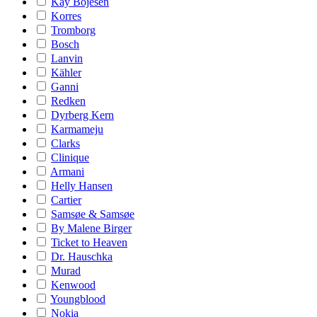
Kay Bojesen
Korres
Tromborg
Bosch
Lanvin
Kähler
Ganni
Redken
Dyrberg Kern
Karmameju
Clarks
Clinique
Armani
Helly Hansen
Cartier
Samsøe & Samsøe
By Malene Birger
Ticket to Heaven
Dr. Hauschka
Murad
Kenwood
Youngblood
Nokia