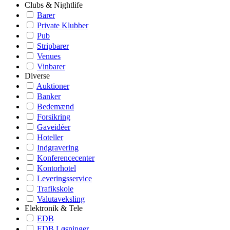
Clubs & Nightlife
Barer
Private Klubber
Pub
Stripbarer
Venues
Vinbarer
Diverse
Auktioner
Banker
Bedemænd
Forsikring
Gaveidéer
Hoteller
Indgravering
Konferencecenter
Kontorhotel
Leveringsservice
Trafikskole
Valutaveksling
Elektronik & Tele
EDB
EDB Løsninger