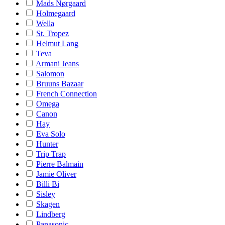
Mads Nørgaard
Holmegaard
Wella
St. Tropez
Helmut Lang
Teva
Armani Jeans
Salomon
Bruuns Bazaar
French Connection
Omega
Canon
Hay
Eva Solo
Hunter
Trip Trap
Pierre Balmain
Jamie Oliver
Billi Bi
Sisley
Skagen
Lindberg
Panasonic