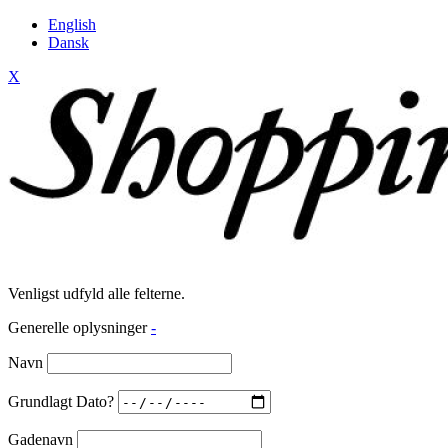
English
Dansk
X
Venligst udfyld alle felterne.
Generelle oplysninger
-
Navn
Grundlagt Dato?
Gadenavn