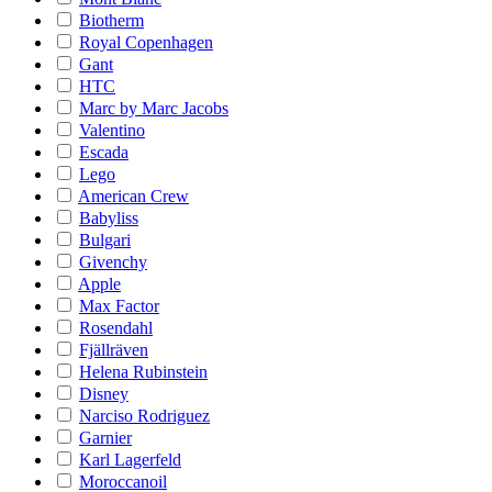
Biotherm
Royal Copenhagen
Gant
HTC
Marc by Marc Jacobs
Valentino
Escada
Lego
American Crew
Babyliss
Bulgari
Givenchy
Apple
Max Factor
Rosendahl
Fjällräven
Helena Rubinstein
Disney
Narciso Rodriguez
Garnier
Karl Lagerfeld
Moroccanoil