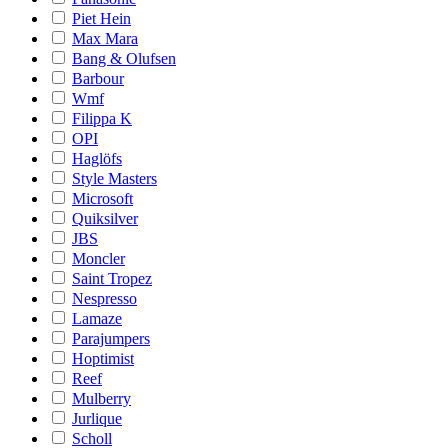
Piet Hein
Max Mara
Bang & Olufsen
Barbour
Wmf
Filippa K
OPI
Haglöfs
Style Masters
Microsoft
Quiksilver
JBS
Moncler
Saint Tropez
Nespresso
Lamaze
Parajumpers
Hoptimist
Reef
Mulberry
Jurlique
Scholl