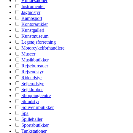
Hundesaloner
Instrumenter
Jagtudstyr
Kampsport
Kontorartikler
Kunstgalleri
Kunstmuseum
Legetøjsforretning
Motorcykelforhandlere
Museer
Musikbutikker
Rejsebureauer
Rejseudstyr
Rideudstyr
Sejlerudstyr
Sejlklubber
Shoppingcentre
Skiudstyr
Souvenirbutikker
Spa
Spillehaller
Sportsbutikker
Tankstationer