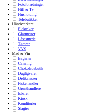
Fotoforretninger
Hifi & Tv
Husholding
Telebutikker
Håndværkere
Elektriker
Glarmester
Låsesmede
Tømrer
VVS
Mad & Vin
Bagerier
Catering
Chokoladebutik
Dagligvarer
Delikatesser
Fiskehandler
Grønthandlere
Isbarer
Kiosk
Konditorier
Slagter