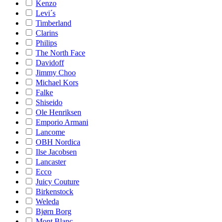
Kenzo
Levi´s
Timberland
Clarins
Philips
The North Face
Davidoff
Jimmy Choo
Michael Kors
Falke
Shiseido
Ole Henriksen
Emporio Armani
Lancome
OBH Nordica
Ilse Jacobsen
Lancaster
Ecco
Juicy Couture
Birkenstock
Weleda
Bjørn Borg
Mont Blanc