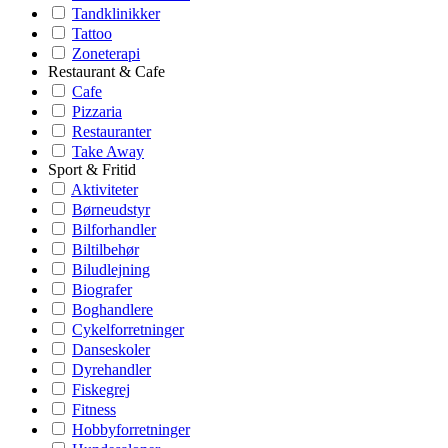
Tandklinikker
Tattoo
Zoneterapi
Restaurant & Cafe
Cafe
Pizzaria
Restauranter
Take Away
Sport & Fritid
Aktiviteter
Børneudstyr
Bilforhandler
Biltilbehør
Biludlejning
Biografer
Boghandlere
Cykelforretninger
Danseskoler
Dyrehandler
Fiskegrej
Fitness
Hobbyforretninger