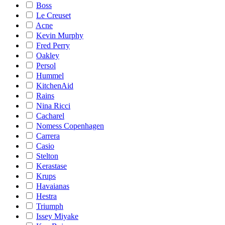
Boss
Le Creuset
Acne
Kevin Murphy
Fred Perry
Oakley
Persol
Hummel
KitchenAid
Rains
Nina Ricci
Cacharel
Nomess Copenhagen
Carrera
Casio
Stelton
Kerastase
Krups
Havaianas
Hestra
Triumph
Issey Miyake