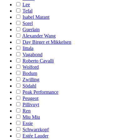
Lee
Tefal
Isabel Marant
Sorel
Guerlain
Alexander Wang
Day Birger et Mikkelsen
Iittala
Vagabond
Roberto Cavalli
Wolford
Bodum
Zwilling
Södahl
Peak Performance
Peugeot
Pillivuyt
Ren
Miu Miu
Essie
Schwarzkopf
Estée Lauder