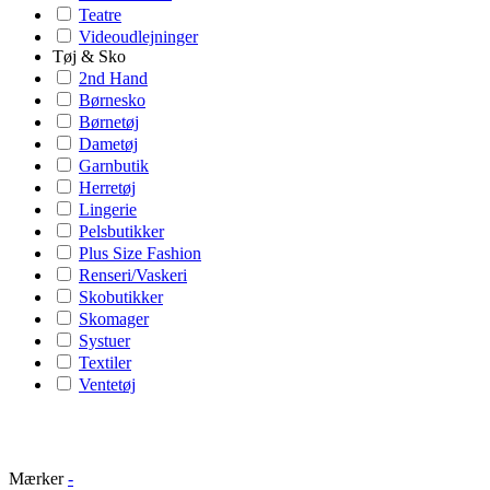
Teatre
Videoudlejninger
Tøj & Sko
2nd Hand
Børnesko
Børnetøj
Dametøj
Garnbutik
Herretøj
Lingerie
Pelsbutikker
Plus Size Fashion
Renseri/Vaskeri
Skobutikker
Skomager
Systuer
Textiler
Ventetøj
Mærker
-