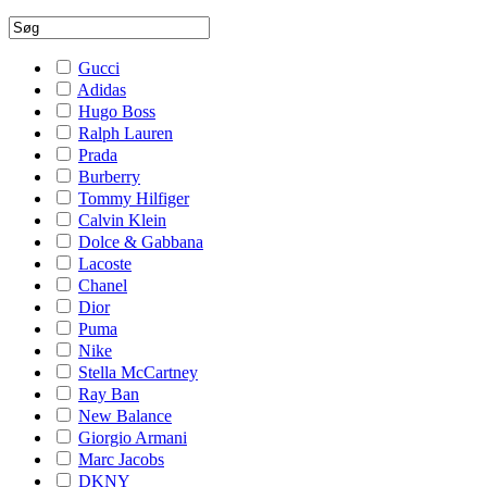
Gucci
Adidas
Hugo Boss
Ralph Lauren
Prada
Burberry
Tommy Hilfiger
Calvin Klein
Dolce & Gabbana
Lacoste
Chanel
Dior
Puma
Nike
Stella McCartney
Ray Ban
New Balance
Giorgio Armani
Marc Jacobs
DKNY