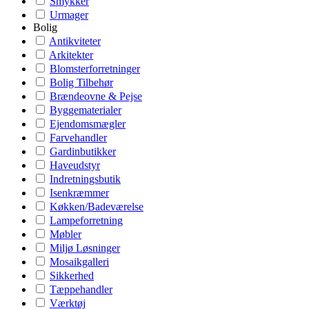
Smykker
Urmager
Bolig
Antikviteter
Arkitekter
Blomsterforretninger
Bolig Tilbehør
Brændeovne & Pejse
Byggematerialer
Ejendomsmægler
Farvehandler
Gardinbutikker
Haveudstyr
Indretningsbutik
Isenkræmmer
Køkken/Badeværelse
Lampeforretning
Møbler
Miljø Løsninger
Mosaikgalleri
Sikkerhed
Tæppehandler
Værktøj