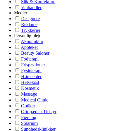
Slik & Konfekture
Vinhandler
Medier
Designere
Reklame
Trykkerier
Personlig pleje
Akupunktur
Apoteker
Beauty Saloner
Fodterapi
Frisørsaloner
Fysioterapi
Hørecenter
Helsekost
Kosmetik
Massage
Medical Clinic
Optiker
Ortopædisk Udstyr
Piercing
Solarium
Sundhedsklinikker