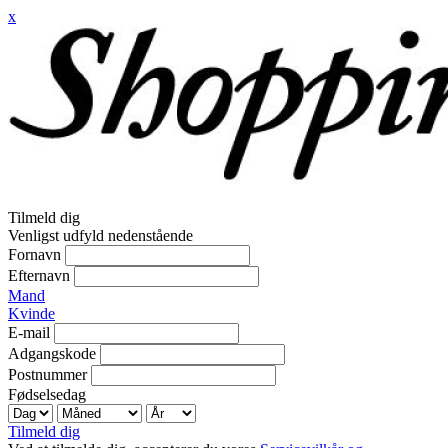
x
Tilmeld dig
Venligst udfyld nedenstående
Fornavn
Efternavn
Mand
Kvinde
E-mail
Adgangskode
Postnummer
Fødselsedag
Tilmeld dig