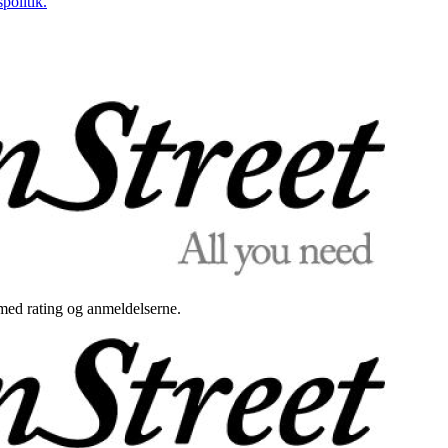
politik.
med rating og anmeldelserne.