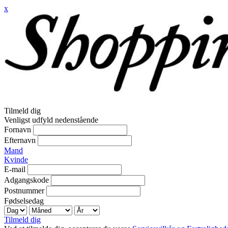
x
Tilmeld dig
Venligst udfyld nedenstående
Fornavn
Efternavn
Mand
Kvinde
E-mail
Adgangskode
Postnummer
Fødselsedag
Tilmeld dig