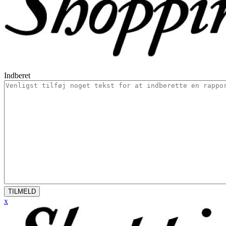
Indberet
TILMELD
x