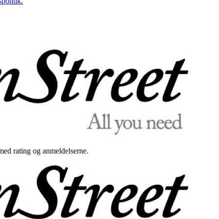
politik.
med rating og anmeldelserne.