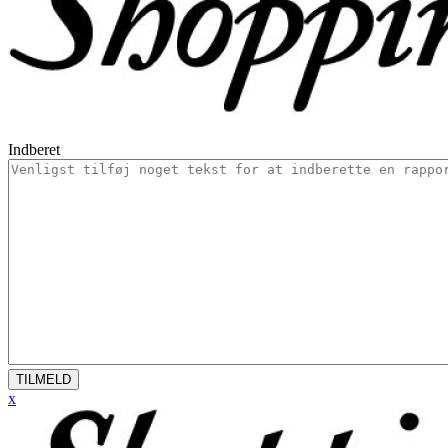
Indberet
TILMELD
x