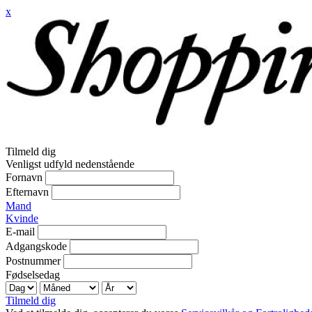
x
Tilmeld dig
Venligst udfyld nedenstående
Fornavn
Efternavn
Mand
Kvinde
E-mail
Adgangskode
Postnummer
Fødselsedag
Tilmeld dig