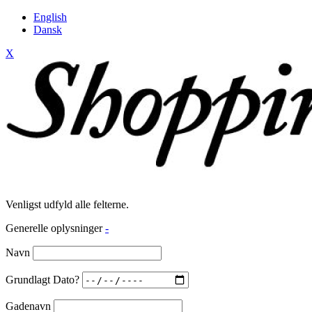
English
Dansk
X
Venligst udfyld alle felterne.
Generelle oplysninger
-
Navn
Grundlagt Dato?
Gadenavn