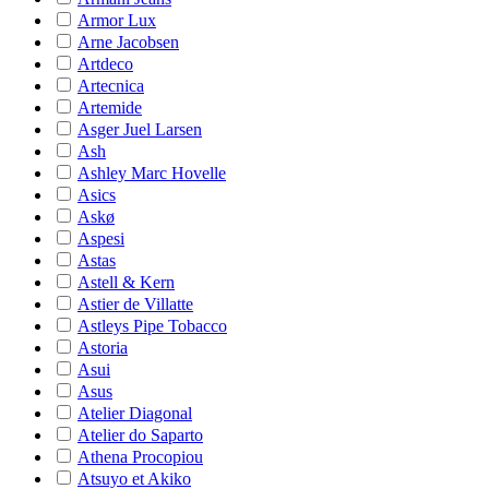
Armor Lux
Arne Jacobsen
Artdeco
Artecnica
Artemide
Asger Juel Larsen
Ash
Ashley Marc Hovelle
Asics
Askø
Aspesi
Astas
Astell & Kern
Astier de Villatte
Astleys Pipe Tobacco
Astoria
Asui
Asus
Atelier Diagonal
Atelier do Saparto
Athena Procopiou
Atsuyo et Akiko