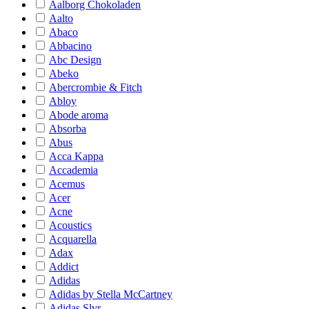
Aalborg Chokoladen
Aalto
Abaco
Abbacino
Abc Design
Abeko
Abercrombie & Fitch
Abloy
Abode aroma
Absorba
Abus
Acca Kappa
Accademia
Acemus
Acer
Acne
Acoustics
Acquarella
Adax
Addict
Adidas
Adidas by Stella McCartney
Adidas Slvr