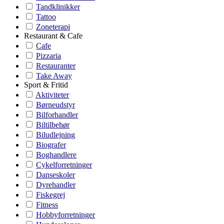
Tandklinikker
Tattoo
Zoneterapi
Restaurant & Cafe
Cafe
Pizzaria
Restauranter
Take Away
Sport & Fritid
Aktiviteter
Børneudstyr
Bilforhandler
Biltilbehør
Biludlejning
Biografer
Boghandlere
Cykelforretninger
Danseskoler
Dyrehandler
Fiskegrej
Fitness
Hobbyforretninger