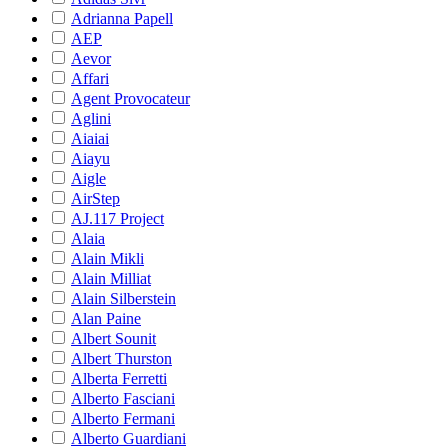
Adrianna Papell
AEP
Aevor
Affari
Agent Provocateur
Aglini
Aiaiai
Aiayu
Aigle
AirStep
AJ.117 Project
Alaia
Alain Mikli
Alain Milliat
Alain Silberstein
Alan Paine
Albert Sounit
Albert Thurston
Alberta Ferretti
Alberto Fasciani
Alberto Fermani
Alberto Guardiani