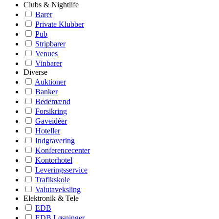
Clubs & Nightlife
Barer
Private Klubber
Pub
Stripbarer
Venues
Vinbarer
Diverse
Auktioner
Banker
Bedemænd
Forsikring
Gaveidéer
Hoteller
Indgravering
Konferencecenter
Kontorhotel
Leveringsservice
Trafikskole
Valutaveksling
Elektronik & Tele
EDB
EDB Løsninger