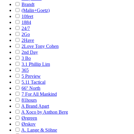
Brandt
(Malin+Goetz)
10feet
1884
24/7
2Go
2Have
2Love Tony Cohen
2nd Day
3 Bo
3.1 Phillip Lim
365
5 Preview
5.11 Tactical
66° North
7 For All Mankind
81hours
A Brand Apart
A Xoco by Anthon Berg
Ørgreen
Ørskov
A. Lange & Söhne