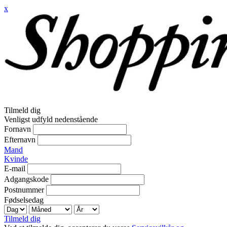
x
Tilmeld dig
Venligst udfyld nedenstående
Fornavn
Efternavn
Mand
Kvinde
E-mail
Adgangskode
Postnummer
Fødselsedag
Tilmeld dig