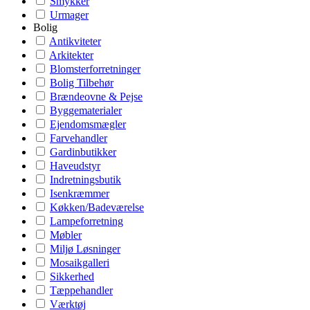
Smykker
Urmager
Bolig
Antikviteter
Arkitekter
Blomsterforretninger
Bolig Tilbehør
Brændeovne & Pejse
Byggematerialer
Ejendomsmægler
Farvehandler
Gardinbutikker
Haveudstyr
Indretningsbutik
Isenkræmmer
Køkken/Badeværelse
Lampeforretning
Møbler
Miljø Løsninger
Mosaikgalleri
Sikkerhed
Tæppehandler
Værktøj