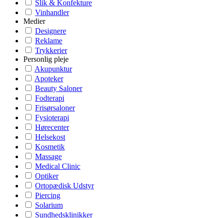
Slik & Konfekture
Vinhandler
Medier
Designere
Reklame
Trykkerier
Personlig pleje
Akupunktur
Apoteker
Beauty Saloner
Fodterapi
Frisørsaloner
Fysioterapi
Hørecenter
Helsekost
Kosmetik
Massage
Medical Clinic
Optiker
Ortopædisk Udstyr
Piercing
Solarium
Sundhedsklinikker