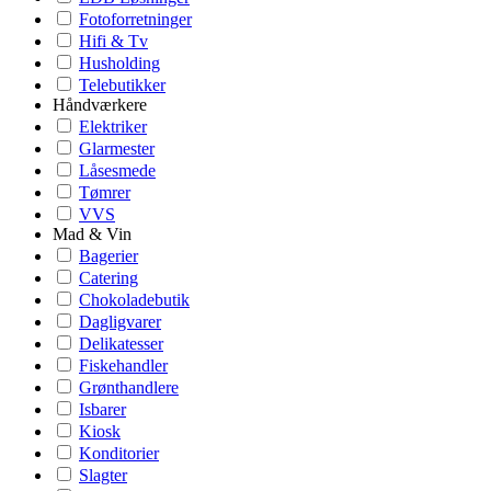
Fotoforretninger
Hifi & Tv
Husholding
Telebutikker
Håndværkere
Elektriker
Glarmester
Låsesmede
Tømrer
VVS
Mad & Vin
Bagerier
Catering
Chokoladebutik
Dagligvarer
Delikatesser
Fiskehandler
Grønthandlere
Isbarer
Kiosk
Konditorier
Slagter