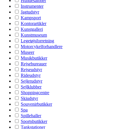
Hundesaloner
Instrumenter
Jagtudstyr
Kampsport
Kontorartikler
Kunstgalleri
Kunstmuseum
Legetøjsforretning
Motorcykelforhandlere
Museer
Musikbutikker
Rejsebureauer
Rejseudstyr
Rideudstyr
Sejlerudstyr
Sejlklubber
Shoppingcentre
Skiudstyr
Souvenirbutikker
Spa
Spillehaller
Sportsbutikker
Tankstationer