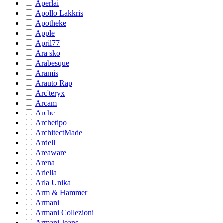
Aperlai
Apollo Lakkris
Apotheke
Apple
April77
Ara sko
Arabesque
Aramis
Arauto Rap
Arc'teryx
Arcam
Arche
Archetipo
ArchitectMade
Ardell
Areaware
Arena
Ariella
Arla Unika
Arm & Hammer
Armani
Armani Collezioni
Armani Jeans