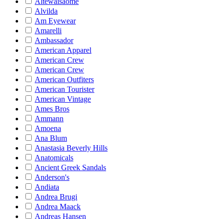
Altewaisaome
Alvilda
Am Eyewear
Amarelli
Ambassador
American Apparel
American Crew
American Crew
American Outfiters
American Tourister
American Vintage
Ames Bros
Ammann
Amoena
Ana Blum
Anastasia Beverly Hills
Anatomicals
Ancient Greek Sandals
Anderson's
Andiata
Andrea Brugi
Andrea Maack
Andreas Hansen