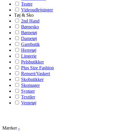
Teatre
Videoudlejninger
Tøj & Sko
2nd Hand
Børnesko
Børnetøj
Dametøj
Garnbutik
Herretøj
Lingerie
Pelsbutikker
Plus Size Fashion
Renseri/Vaskeri
Skobutikker
Skomager
Systuer
Textiler
Ventetøj
Mærker
-