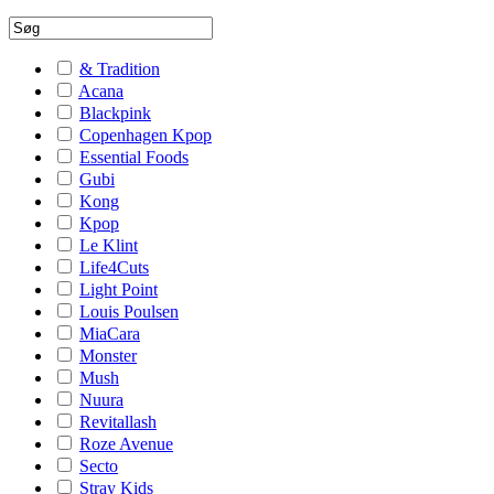
& Tradition
Acana
Blackpink
Copenhagen Kpop
Essential Foods
Gubi
Kong
Kpop
Le Klint
Life4Cuts
Light Point
Louis Poulsen
MiaCara
Monster
Mush
Nuura
Revitallash
Roze Avenue
Secto
Stray Kids