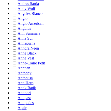
Andres Sarda
Andy Wolf
Angeles Blanco
Anglo
Anglo American
Angulus
Ann Summers
Anna Sui
Annapurna
Anndra Neen
Anne Black
Anne Vest
Anne-Claire Petit
Anntian
Anthony
Anthousa
Anti Hero
Antik Batik
Antinori
Antipast
Antipodes
Apair