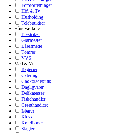
Fotoforretninger
Hifi & Tv
Husholding
Telebutikker
Håndværkere
Elektriker
Glarmester
Låsesmede
Tømrer
VVS
Mad & Vin
Bagerier
Catering
Chokoladebutik
Dagligvarer
Delikatesser
Fiskehandler
Grønthandlere
Isbarer
Kiosk
Konditorier
Slagter