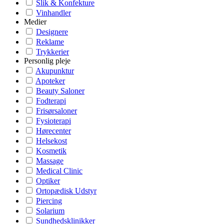
Slik & Konfekture
Vinhandler
Medier
Designere
Reklame
Trykkerier
Personlig pleje
Akupunktur
Apoteker
Beauty Saloner
Fodterapi
Frisørsaloner
Fysioterapi
Hørecenter
Helsekost
Kosmetik
Massage
Medical Clinic
Optiker
Ortopædisk Udstyr
Piercing
Solarium
Sundhedsklinikker