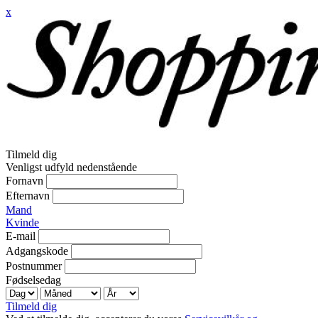
x
Tilmeld dig
Venligst udfyld nedenstående
Fornavn
Efternavn
Mand
Kvinde
E-mail
Adgangskode
Postnummer
Fødselsedag
Tilmeld dig