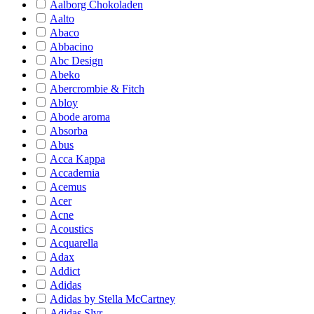
Aalborg Chokoladen
Aalto
Abaco
Abbacino
Abc Design
Abeko
Abercrombie & Fitch
Abloy
Abode aroma
Absorba
Abus
Acca Kappa
Accademia
Acemus
Acer
Acne
Acoustics
Acquarella
Adax
Addict
Adidas
Adidas by Stella McCartney
Adidas Slvr