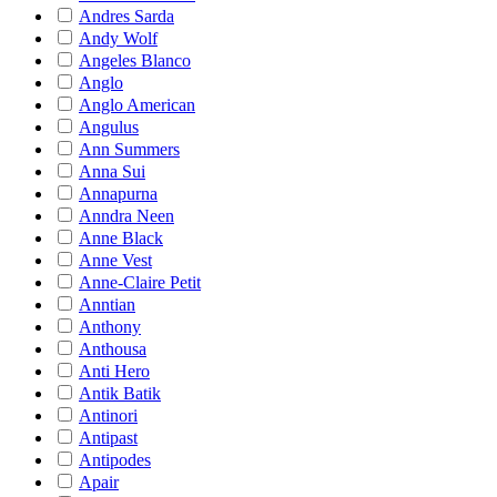
Andres Sarda
Andy Wolf
Angeles Blanco
Anglo
Anglo American
Angulus
Ann Summers
Anna Sui
Annapurna
Anndra Neen
Anne Black
Anne Vest
Anne-Claire Petit
Anntian
Anthony
Anthousa
Anti Hero
Antik Batik
Antinori
Antipast
Antipodes
Apair