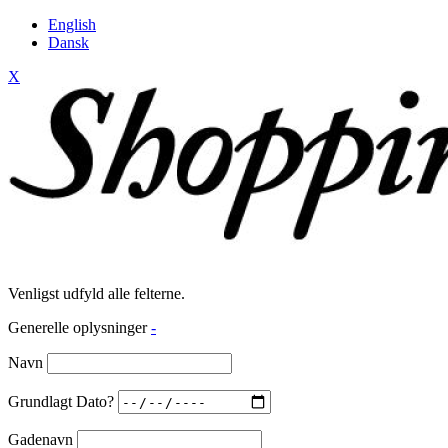
English
Dansk
X
Venligst udfyld alle felterne.
Generelle oplysninger
-
Navn
Grundlagt Dato?
Gadenavn