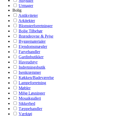
Smykker
Urmager
Bolig
Antikviteter
Arkitekter
Blomsterforretninger
Bolig Tilbehør
Brændeovne & Pejse
Byggematerialer
Ejendomsmægler
Farvehandler
Gardinbutikker
Haveudstyr
Indretningsbutik
Isenkræmmer
Køkken/Badeværelse
Lampeforretning
Møbler
Miljø Løsninger
Mosaikgalleri
Sikkerhed
Tæppehandler
Værktøj