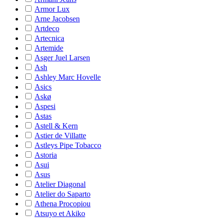
Armor Lux
Arne Jacobsen
Artdeco
Artecnica
Artemide
Asger Juel Larsen
Ash
Ashley Marc Hovelle
Asics
Askø
Aspesi
Astas
Astell & Kern
Astier de Villatte
Astleys Pipe Tobacco
Astoria
Asui
Asus
Atelier Diagonal
Atelier do Saparto
Athena Procopiou
Atsuyo et Akiko