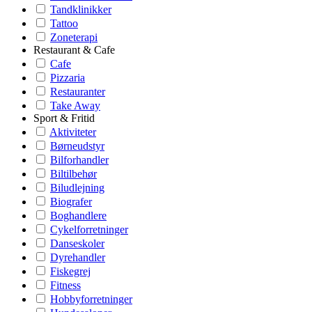
Tandklinikker
Tattoo
Zoneterapi
Restaurant & Cafe
Cafe
Pizzaria
Restauranter
Take Away
Sport & Fritid
Aktiviteter
Børneudstyr
Bilforhandler
Biltilbehør
Biludlejning
Biografer
Boghandlere
Cykelforretninger
Danseskoler
Dyrehandler
Fiskegrej
Fitness
Hobbyforretninger