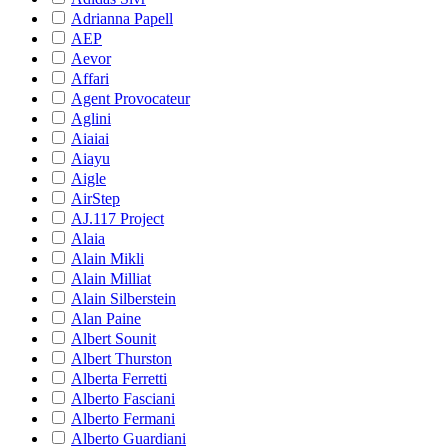
Adrianna Papell
AEP
Aevor
Affari
Agent Provocateur
Aglini
Aiaiai
Aiayu
Aigle
AirStep
AJ.117 Project
Alaia
Alain Mikli
Alain Milliat
Alain Silberstein
Alan Paine
Albert Sounit
Albert Thurston
Alberta Ferretti
Alberto Fasciani
Alberto Fermani
Alberto Guardiani