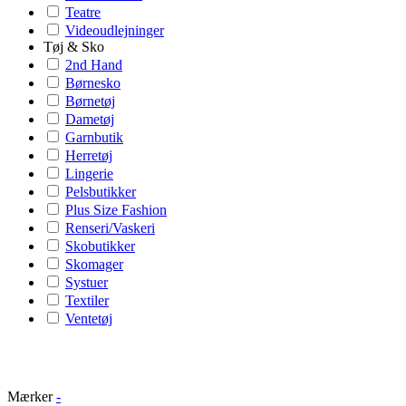
Teatre
Videoudlejninger
Tøj & Sko
2nd Hand
Børnesko
Børnetøj
Dametøj
Garnbutik
Herretøj
Lingerie
Pelsbutikker
Plus Size Fashion
Renseri/Vaskeri
Skobutikker
Skomager
Systuer
Textiler
Ventetøj
Mærker
-