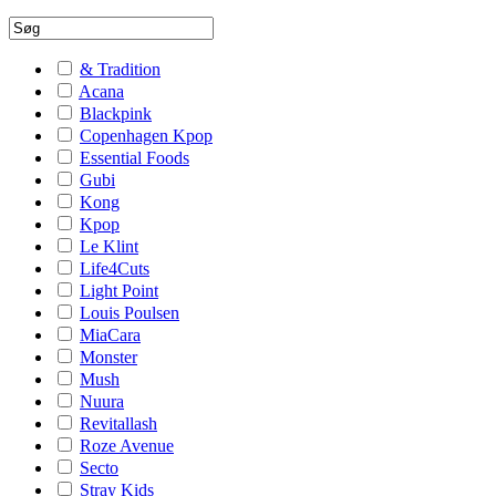
& Tradition
Acana
Blackpink
Copenhagen Kpop
Essential Foods
Gubi
Kong
Kpop
Le Klint
Life4Cuts
Light Point
Louis Poulsen
MiaCara
Monster
Mush
Nuura
Revitallash
Roze Avenue
Secto
Stray Kids