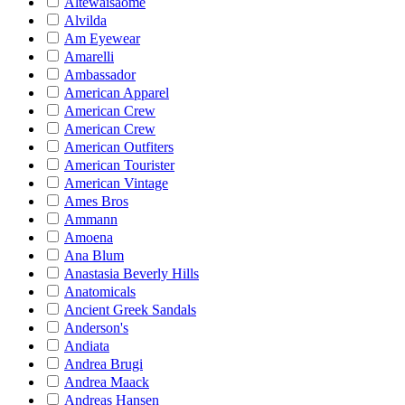
Altewaisaome
Alvilda
Am Eyewear
Amarelli
Ambassador
American Apparel
American Crew
American Crew
American Outfiters
American Tourister
American Vintage
Ames Bros
Ammann
Amoena
Ana Blum
Anastasia Beverly Hills
Anatomicals
Ancient Greek Sandals
Anderson's
Andiata
Andrea Brugi
Andrea Maack
Andreas Hansen