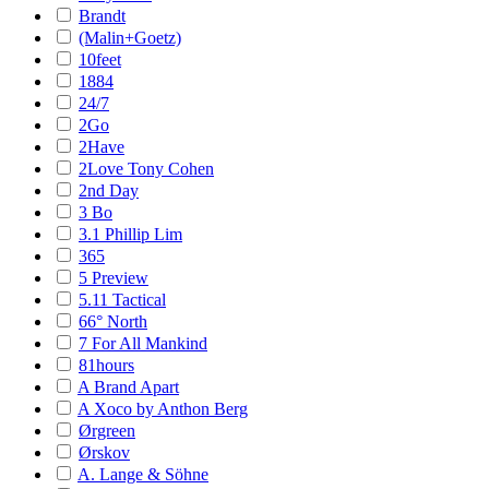
Brandt
(Malin+Goetz)
10feet
1884
24/7
2Go
2Have
2Love Tony Cohen
2nd Day
3 Bo
3.1 Phillip Lim
365
5 Preview
5.11 Tactical
66° North
7 For All Mankind
81hours
A Brand Apart
A Xoco by Anthon Berg
Ørgreen
Ørskov
A. Lange & Söhne