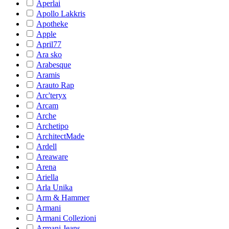
Aperlai
Apollo Lakkris
Apotheke
Apple
April77
Ara sko
Arabesque
Aramis
Arauto Rap
Arc'teryx
Arcam
Arche
Archetipo
ArchitectMade
Ardell
Areaware
Arena
Ariella
Arla Unika
Arm & Hammer
Armani
Armani Collezioni
Armani Jeans