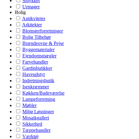
Smykker
Urmager
Bolig
Antikviteter
Arkitekter
Blomsterforretninger
Bolig Tilbehør
Brændeovne & Pejse
Byggematerialer
Ejendomsmægler
Farvehandler
Gardinbutikker
Haveudstyr
Indretningsbutik
Isenkræmmer
Køkken/Badeværelse
Lampeforretning
Møbler
Miljø Løsninger
Mosaikgalleri
Sikkerhed
Tæppehandler
Værktøj