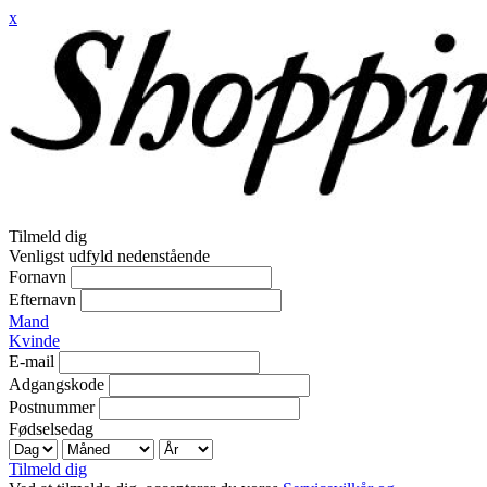
x
Tilmeld dig
Venligst udfyld nedenstående
Fornavn
Efternavn
Mand
Kvinde
E-mail
Adgangskode
Postnummer
Fødselsedag
Tilmeld dig