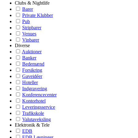
Clubs & Nightlife
Barer
Private Klubber
Pub
Stripbarer
Venues
Vinbarer
Diverse
Auktioner
Banker
Bedemænd
Forsikring
Gaveidéer
Hoteller
Indgravering
Konferencecenter
Kontorhotel
Leveringsservice
Trafikskole
Valutaveksling
Elektronik & Tele
EDB
EDB Løsninger