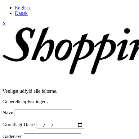
English
Dansk
X
Venligst udfyld alle felterne.
Generelle oplysninger
-
Navn
Grundlagt Dato?
Gadenavn