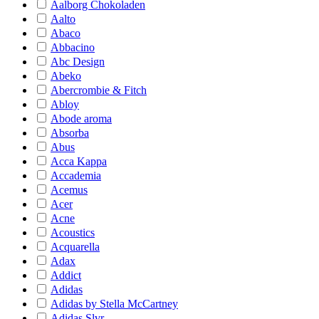
Aalborg Chokoladen
Aalto
Abaco
Abbacino
Abc Design
Abeko
Abercrombie & Fitch
Abloy
Abode aroma
Absorba
Abus
Acca Kappa
Accademia
Acemus
Acer
Acne
Acoustics
Acquarella
Adax
Addict
Adidas
Adidas by Stella McCartney
Adidas Slvr