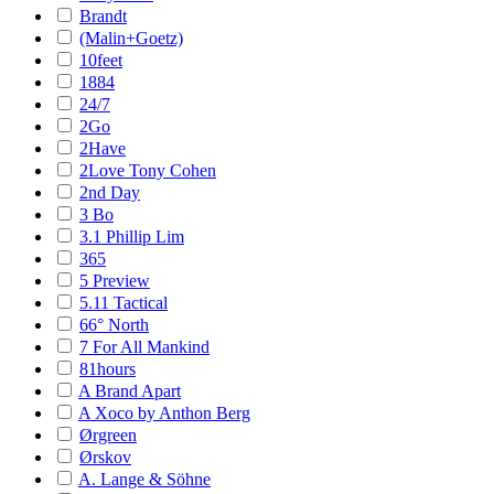
Brandt
(Malin+Goetz)
10feet
1884
24/7
2Go
2Have
2Love Tony Cohen
2nd Day
3 Bo
3.1 Phillip Lim
365
5 Preview
5.11 Tactical
66° North
7 For All Mankind
81hours
A Brand Apart
A Xoco by Anthon Berg
Ørgreen
Ørskov
A. Lange & Söhne