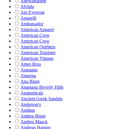
Altewaisaome
Alvilda
Am Eyewear
Amarelli
Ambassador
American Apparel
American Crew
American Crew
American Outfiters
American Tourister
American Vintage
Ames Bros
Ammann
Amoena
Ana Blum
Anastasia Beverly Hills
Anatomicals
Ancient Greek Sandals
Anderson's
Andiata
Andrea Brugi
Andrea Maack
Andreas Hansen