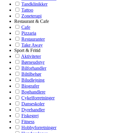
Tandklinikker
Tattoo
Zoneterapi
Restaurant & Cafe
Cafe
Pizzaria
Restauranter
Take Away
Sport & Fritid
Aktiviteter
Børneudstyr
Bilforhandler
Biltilbehør
Biludlejning
Biografer
Boghandlere
Cykelforretninger
Danseskoler
Dyrehandler
Fiskegrej
Fitness
Hobbyforretninger