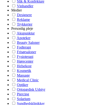
Slik & Konfekture
Vinhandler
Medier
Designere
Reklame
Trykkerier
Personlig pleje
Akupunktur
Apoteker
Beauty Saloner
Fodterapi
Frisørsaloner
Fysioterapi
Hørecenter
Helsekost
Kosmetik
Massage
Medical Clinic
Optiker
Ortopædisk Udstyr
Piercing
Solarium
Sundhedsklinikker