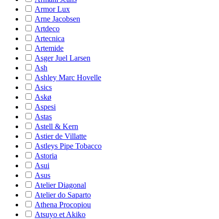
Armor Lux
Arne Jacobsen
Artdeco
Artecnica
Artemide
Asger Juel Larsen
Ash
Ashley Marc Hovelle
Asics
Askø
Aspesi
Astas
Astell & Kern
Astier de Villatte
Astleys Pipe Tobacco
Astoria
Asui
Asus
Atelier Diagonal
Atelier do Saparto
Athena Procopiou
Atsuyo et Akiko