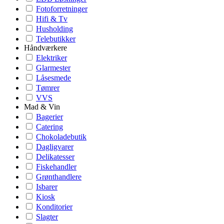
Fotoforretninger
Hifi & Tv
Husholding
Telebutikker
Håndværkere
Elektriker
Glarmester
Låsesmede
Tømrer
VVS
Mad & Vin
Bagerier
Catering
Chokoladebutik
Dagligvarer
Delikatesser
Fiskehandler
Grønthandlere
Isbarer
Kiosk
Konditorier
Slagter