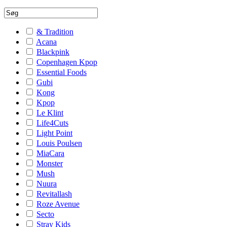
& Tradition
Acana
Blackpink
Copenhagen Kpop
Essential Foods
Gubi
Kong
Kpop
Le Klint
Life4Cuts
Light Point
Louis Poulsen
MiaCara
Monster
Mush
Nuura
Revitallash
Roze Avenue
Secto
Stray Kids