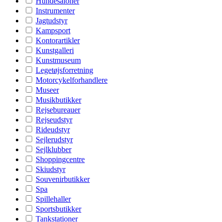
Hundesaloner
Instrumenter
Jagtudstyr
Kampsport
Kontorartikler
Kunstgalleri
Kunstmuseum
Legetøjsforretning
Motorcykelforhandlere
Museer
Musikbutikker
Rejsebureauer
Rejseudstyr
Rideudstyr
Sejlerudstyr
Sejlklubber
Shoppingcentre
Skiudstyr
Souvenirbutikker
Spa
Spillehaller
Sportsbutikker
Tankstationer