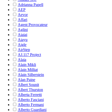
Adrianna Papell
AEP
Aevor
Affari
Agent Provocateur
Aglini
Aiaiai
Aiayu
Aigle
AirStep
AJ.117 Project
Alaia
Alain Mikli
Alain Milliat
Alain Silberstein
Alan Paine
Albert Sounit
Albert Thurston
Alberta Ferretti
Alberto Fasciani
Alberto Fermani
Alberto Guardiani