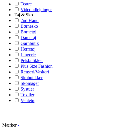
Teatre
Videoudlejninger
Tøj & Sko
2nd Hand
Børnesko
Børnetøj
Dametøj
Garnbutik
Herretøj
Lingerie
Pelsbutikker
Plus Size Fashion
Renseri/Vaskeri
Skobutikker
Skomager
Systuer
Textiler
Ventetøj
Mærker
-