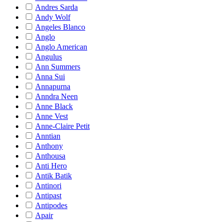
Andres Sarda
Andy Wolf
Angeles Blanco
Anglo
Anglo American
Angulus
Ann Summers
Anna Sui
Annapurna
Anndra Neen
Anne Black
Anne Vest
Anne-Claire Petit
Anntian
Anthony
Anthousa
Anti Hero
Antik Batik
Antinori
Antipast
Antipodes
Apair