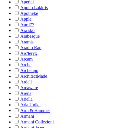
Aperlai
Apollo Lakkris
Apotheke
Apple
April77
Ara sko
Arabesque
Aramis
Arauto Rap
Arc'teryx
Arcam
Arche
Archetipo
ArchitectMade
Ardell
Areaware
Arena
Ariella
Arla Unika
Arm & Hammer
Armani
Armani Collezioni
Armani Jeans