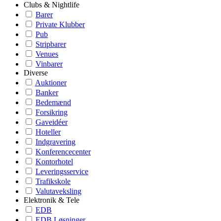
Clubs & Nightlife
Barer
Private Klubber
Pub
Stripbarer
Venues
Vinbarer
Diverse
Auktioner
Banker
Bedemænd
Forsikring
Gaveidéer
Hoteller
Indgravering
Konferencecenter
Kontorhotel
Leveringsservice
Trafikskole
Valutaveksling
Elektronik & Tele
EDB
EDB Løsninger