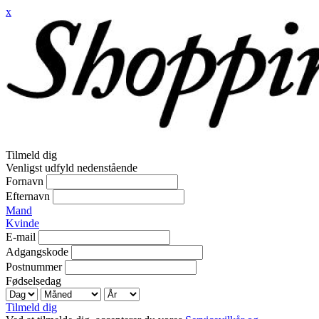
x
Tilmeld dig
Venligst udfyld nedenstående
Fornavn
Efternavn
Mand
Kvinde
E-mail
Adgangskode
Postnummer
Fødselsedag
Tilmeld dig