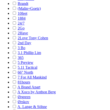
Brandt
(Malin+Goetz)
10feet
1884
24/7
2Go
2Have
2Love Tony Cohen
2nd Day
3 Bo
3.1 Phillip Lim
365
5 Preview
5.11 Tactical
66° North
7 For All Mankind
81hours
A Brand Apart
A Xoco by Anthon Berg
Ørgreen
Ørskov
A. Lange & Söhne