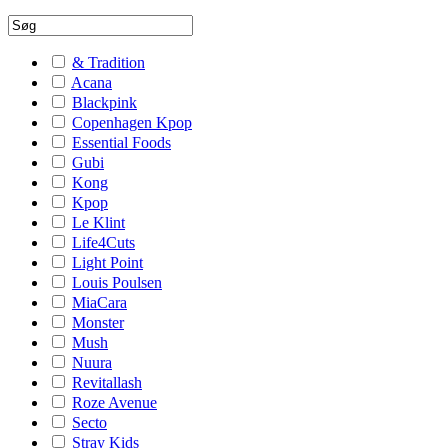
& Tradition
Acana
Blackpink
Copenhagen Kpop
Essential Foods
Gubi
Kong
Kpop
Le Klint
Life4Cuts
Light Point
Louis Poulsen
MiaCara
Monster
Mush
Nuura
Revitallash
Roze Avenue
Secto
Stray Kids