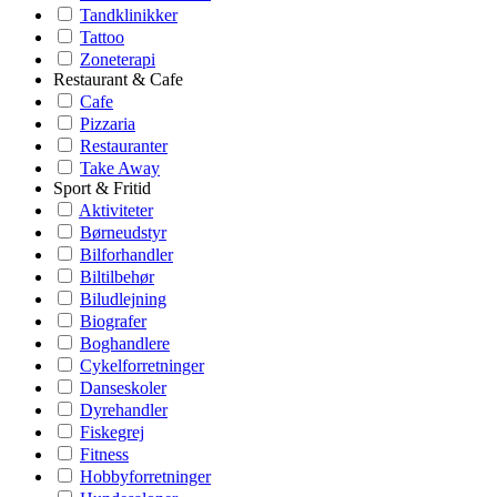
Tandklinikker
Tattoo
Zoneterapi
Restaurant & Cafe
Cafe
Pizzaria
Restauranter
Take Away
Sport & Fritid
Aktiviteter
Børneudstyr
Bilforhandler
Biltilbehør
Biludlejning
Biografer
Boghandlere
Cykelforretninger
Danseskoler
Dyrehandler
Fiskegrej
Fitness
Hobbyforretninger