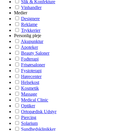
Slik & Konfekture
Vinhandler
Medier
Designere
Reklame
Trykkerier
Personlig pleje
Akupunktur
Apoteker
Beauty Saloner
Fodterapi
Frisørsaloner
Fysioterapi
Hørecenter
Helsekost
Kosmetik
Massage
Medical Clinic
Optiker
Ortopædisk Udstyr
Piercing
Solarium
Sundhedsklinikker