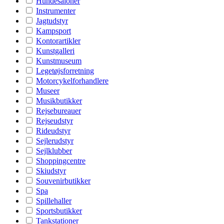
Hundesaloner
Instrumenter
Jagtudstyr
Kampsport
Kontorartikler
Kunstgalleri
Kunstmuseum
Legetøjsforretning
Motorcykelforhandlere
Museer
Musikbutikker
Rejsebureauer
Rejseudstyr
Rideudstyr
Sejlerudstyr
Sejlklubber
Shoppingcentre
Skiudstyr
Souvenirbutikker
Spa
Spillehaller
Sportsbutikker
Tankstationer