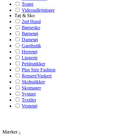
Teatre
Videoudlejninger
Tøj & Sko
2nd Hand
Børnesko
Børnetøj
Dametøj
Garnbutik
Herretøj
Lingerie
Pelsbutikker
Plus Size Fashion
Renseri/Vaskeri
Skobutikker
Skomager
Systuer
Textiler
Ventetøj
Mærker
-