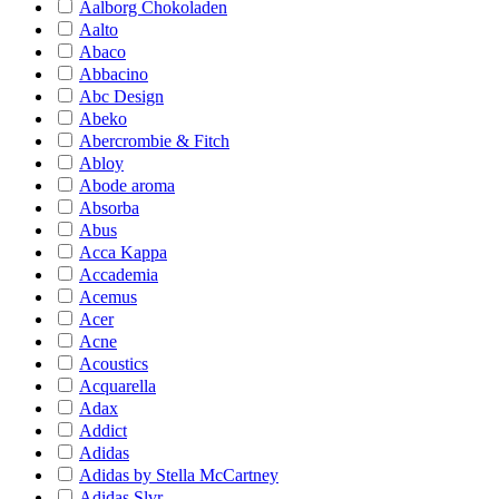
Aalborg Chokoladen
Aalto
Abaco
Abbacino
Abc Design
Abeko
Abercrombie & Fitch
Abloy
Abode aroma
Absorba
Abus
Acca Kappa
Accademia
Acemus
Acer
Acne
Acoustics
Acquarella
Adax
Addict
Adidas
Adidas by Stella McCartney
Adidas Slvr