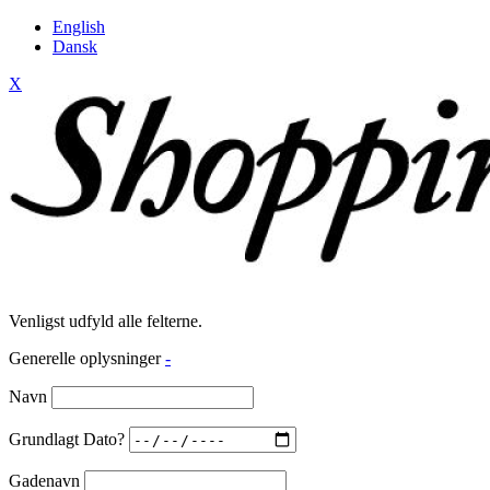
English
Dansk
X
Venligst udfyld alle felterne.
Generelle oplysninger
-
Navn
Grundlagt Dato?
Gadenavn