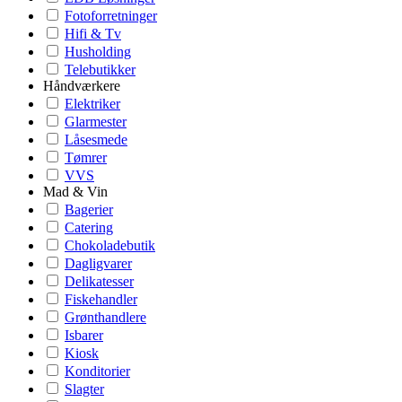
Fotoforretninger
Hifi & Tv
Husholding
Telebutikker
Håndværkere
Elektriker
Glarmester
Låsesmede
Tømrer
VVS
Mad & Vin
Bagerier
Catering
Chokoladebutik
Dagligvarer
Delikatesser
Fiskehandler
Grønthandlere
Isbarer
Kiosk
Konditorier
Slagter