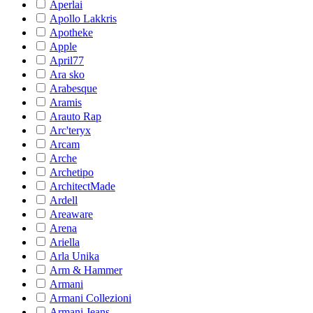
Aperlai
Apollo Lakkris
Apotheke
Apple
April77
Ara sko
Arabesque
Aramis
Arauto Rap
Arc'teryx
Arcam
Arche
Archetipo
ArchitectMade
Ardell
Areaware
Arena
Ariella
Arla Unika
Arm & Hammer
Armani
Armani Collezioni
Armani Jeans