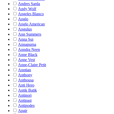
Andres Sarda
Andy Wolf
Angeles Blanco
Anglo
Anglo American
Angulus
Ann Summers
Anna Sui
Annapurna
Anndra Neen
Anne Black
Anne Vest
Anne-Claire Petit
Anntian
Anthony
Anthousa
Anti Hero
Antik Batik
Antinori
Antipast
Antipodes
Apair