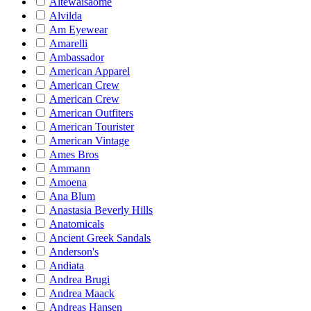
Altewaisaome
Alvilda
Am Eyewear
Amarelli
Ambassador
American Apparel
American Crew
American Crew
American Outfiters
American Tourister
American Vintage
Ames Bros
Ammann
Amoena
Ana Blum
Anastasia Beverly Hills
Anatomicals
Ancient Greek Sandals
Anderson's
Andiata
Andrea Brugi
Andrea Maack
Andreas Hansen