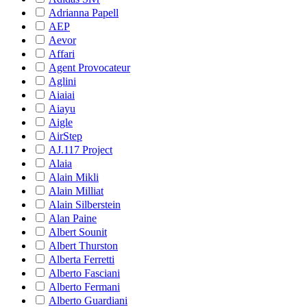
Adrianna Papell
AEP
Aevor
Affari
Agent Provocateur
Aglini
Aiaiai
Aiayu
Aigle
AirStep
AJ.117 Project
Alaia
Alain Mikli
Alain Milliat
Alain Silberstein
Alan Paine
Albert Sounit
Albert Thurston
Alberta Ferretti
Alberto Fasciani
Alberto Fermani
Alberto Guardiani