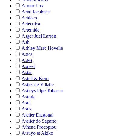
Armor Lux
Arne Jacobsen
Artdeco
Artecnica
Artemide
Asger Juel Larsen
Ash
Ashley Marc Hovelle
Asics
Askø
Aspesi
Astas
Astell & Kern
Astier de Villatte
Astleys Pipe Tobacco
Astoria
Asui
Asus
Atelier Diagonal
Atelier do Saparto
Athena Procopiou
Atsuyo et Akiko