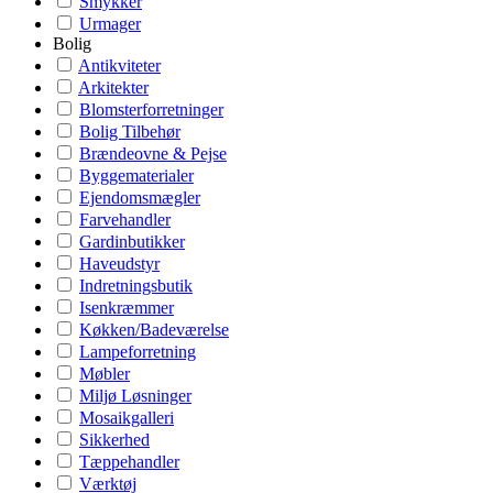
Smykker
Urmager
Bolig
Antikviteter
Arkitekter
Blomsterforretninger
Bolig Tilbehør
Brændeovne & Pejse
Byggematerialer
Ejendomsmægler
Farvehandler
Gardinbutikker
Haveudstyr
Indretningsbutik
Isenkræmmer
Køkken/Badeværelse
Lampeforretning
Møbler
Miljø Løsninger
Mosaikgalleri
Sikkerhed
Tæppehandler
Værktøj